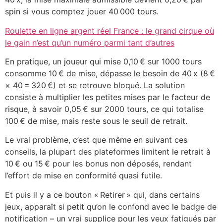
spin si vous comptez jouer 40 000 tours.
Roulette en ligne argent réel France : le grand cirque où
le gain n’est qu’un numéro parmi tant d’autres
En pratique, un joueur qui mise 0,10 € sur 1000 tours
consomme 10 € de mise, dépasse le besoin de 40 x (8 €
× 40 = 320 €) et se retrouve bloqué. La solution
consiste à multiplier les petites mises par le facteur de
risque, à savoir 0,05 € sur 2000 tours, ce qui totalise
100 € de mise, mais reste sous le seuil de retrait.
Le vrai problème, c’est que même en suivant ces
conseils, la plupart des plateformes limitent le retrait à
10 € ou 15 € pour les bonus non déposés, rendant
l’effort de mise en conformité quasi futile.
Et puis il y a ce bouton « Retirer » qui, dans certains
jeux, apparaît si petit qu’on le confond avec le badge de
notification – un vrai supplice pour les yeux fatigués par