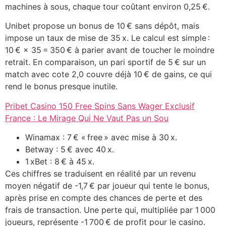
machines à sous, chaque tour coûtant environ 0,25 €.
Unibet propose un bonus de 10 € sans dépôt, mais
impose un taux de mise de 35 x. Le calcul est simple :
10 € × 35 = 350 € à parier avant de toucher le moindre
retrait. En comparaison, un pari sportif de 5 € sur un
match avec cote 2,0 couvre déjà 10 € de gains, ce qui
rend le bonus presque inutile.
Pribet Casino 150 Free Spins Sans Wager Exclusif
France : Le Mirage Qui Ne Vaut Pas un Sou
Winamax : 7 € « free » avec mise à 30 x.
Betway : 5 € avec 40 x.
1 xBet : 8 € à 45 x.
Ces chiffres se traduisent en réalité par un revenu
moyen négatif de -1,7 € par joueur qui tente le bonus,
après prise en compte des chances de perte et des
frais de transaction. Une perte qui, multipliée par 1 000
joueurs, représente -1 700 € de profit pour le casino.