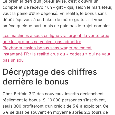
Le premier défi d’un joueur avisé, c’est d’ouvrir un
compte et de recevoir un « gift » qui, selon le marketeur,
vaut la peine d’être dépensé. En réalité, le bonus sans
dépôt équivaut à un ticket de métro gratuit : il vous
amène quelque part, mais ne paie pas le trajet complet.
Les machines à sous en ligne vrai argent: la vérité crue
que les promos ne veulent pas admettre
Playboom casino bonus sans wager paiement
instantané FR : la réalité crue du « cadeau » qui ne vaut
pas un sou
Décryptage des chiffres
derrière le bonus
Chez Betfair, 3 % des nouveaux inscrits déclenchent
réellement le bonus. Si 10 000 personnes s’inscrivent,
seuls 300 profiteront d’un crédit de 5 € à exploiter. Ce
5 € se dissipe souvent en moyenne après 2,3 tours de