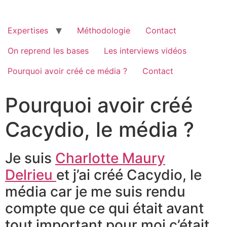
Passer
au
contenu
Expertises
Méthodologie
Contact
On reprend les bases
Les interviews vidéos
Pourquoi avoir créé ce média ?
Contact
Pourquoi avoir créé
Cacydio, le média ?
Je suis
Charlotte Maury
Delrieu
et j’ai créé Cacydio, le
média car je me suis rendu
compte que ce qui était avant
tout important pour moi c’était