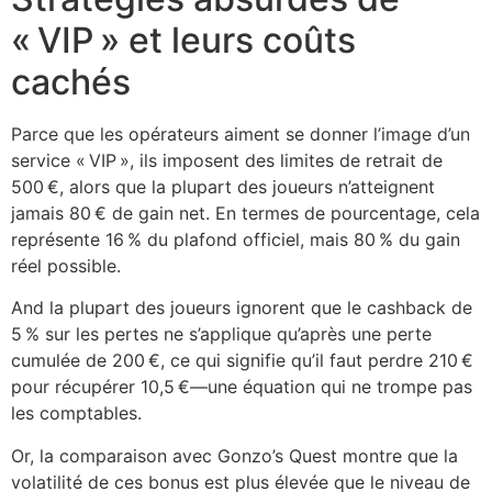
« VIP » et leurs coûts
cachés
Parce que les opérateurs aiment se donner l’image d’un
service « VIP », ils imposent des limites de retrait de
500 €, alors que la plupart des joueurs n’atteignent
jamais 80 € de gain net. En termes de pourcentage, cela
représente 16 % du plafond officiel, mais 80 % du gain
réel possible.
And la plupart des joueurs ignorent que le cashback de
5 % sur les pertes ne s’applique qu’après une perte
cumulée de 200 €, ce qui signifie qu’il faut perdre 210 €
pour récupérer 10,5 €—une équation qui ne trompe pas
les comptables.
Or, la comparaison avec Gonzo’s Quest montre que la
volatilité de ces bonus est plus élevée que le niveau de