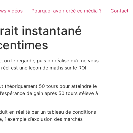
ews vidéos
Pourquoi avoir créé ce média ?
Contact
ait instantané
 centimes
on le regarde, puis on réalise qu’il ne vous
n réel est une leçon de maths sur le ROI
faut théoriquement 50 tours pour atteindre le
’espérance de gain après 50 tours s’élève à
duit en réalité par un tableau de conditions
se, 1 exemple d’exclusion des marchés