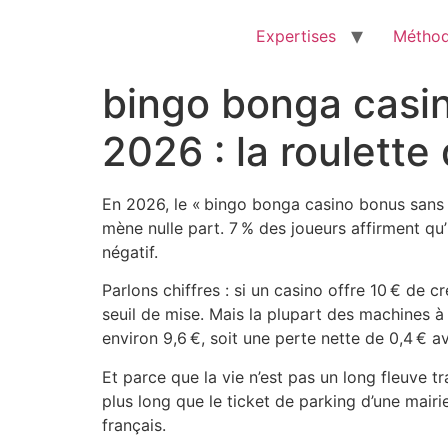
Passer
au
Expertises
Méthod
contenu
bingo bonga casin
2026 : la roulett
En 2026, le « bingo bonga casino bonus sans d
mène nulle part. 7 % des joueurs affirment qu’i
négatif.
Parlons chiffres : si un casino offre 10 € de 
seuil de mise. Mais la plupart des machines 
environ 9,6 €, soit une perte nette de 0,4 € a
Et parce que la vie n’est pas un long fleuve t
plus long que le ticket de parking d’une mair
français.