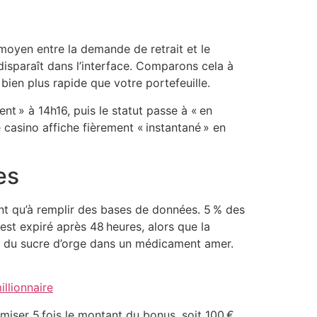
moyen entre la demande de retrait et le
i disparaît dans l’interface. Comparons cela à
 bien plus rapide que votre portefeuille.
nt » à 14h16, puis le statut passe à « en
 casino affiche fièrement « instantané » en
es
ent qu’à remplir des bases de données. 5 % des
est expiré après 48 heures, alors que la
’est du sucre d’orge dans un médicament amer.
llionnaire
iser 5 fois le montant du bonus, soit 100 €.