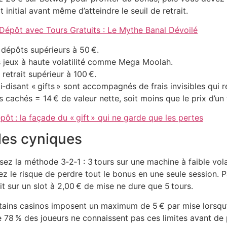
nitial avant même d’atteindre le seuil de retrait.
Dépôt avec Tours Gratuits : Le Mythe Banal Dévoilé
dépôts supérieurs à 50 €.
s jeux à haute volatilité comme Mega Moolah.
etrait supérieur à 100 €.
disant « gifts » sont accompagnés de frais invisibles qui r
is cachés = 14 € de valeur nette, soit moins que le prix d’un
ôt : la façade du « gift » qui ne garde que les pertes
 les cyniques
ez la méthode 3‑2‑1 : 3 tours sur une machine à faible vola
tez le risque de perdre tout le bonus en une seule session. 
t sur un slot à 2,00 € de mise ne dure que 5 tours.
ertains casinos imposent un maximum de 5 € par mise lorsqu’u
 78 % des joueurs ne connaissent pas ces limites avant de 