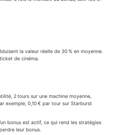
éduisent la valeur réelle de 30 % en moyenne.
 ticket de cinéma.
tilité, 2 tours sur une machine moyenne,
Par exemple, 0,10 € par tour sur Starburst
n bonus est actif, ce qui rend les stratégies
perdre leur bonus.