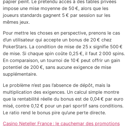
papier peint. Le prétendu accès à des tables privées
impose une mise moyenne de 50 €, alors que les
joueurs standards gagnent 5 € par session sur les
mêmes jeux.
Pour mettre les choses en perspective, prenons le cas
d’un utilisateur qui accepte un bonus de 20 € chez
PokerStars. La condition de mise de 25 x signifie 500 €
de mise. Si chaque spin coûte 0,25 €, il faut 2 000 spins.
En comparaison, un tournoi de 10 € peut offrir un gain
potentiel de 200 €, sans aucune exigence de mise
supplémentaire.
Le problème n’est pas l’absence de dépôt, mais la
multiplication des exigences. Un calcul simple montre
que la rentabilité réelle du bonus est de 0,04 € par euro
misé, contre 0,12 € pour un pari sportif sans conditions.
Le ratio rend le bonus pire qu’une perte directe.
Casino Neteller France : le cauchemar des promotions