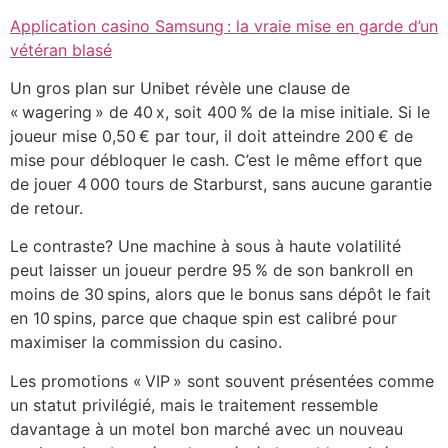
Application casino Samsung : la vraie mise en garde d’un
vétéran blasé
Un gros plan sur Unibet révèle une clause de
« wagering » de 40 x, soit 400 % de la mise initiale. Si le
joueur mise 0,50 € par tour, il doit atteindre 200 € de
mise pour débloquer le cash. C’est le même effort que
de jouer 4 000 tours de Starburst, sans aucune garantie
de retour.
Le contraste? Une machine à sous à haute volatilité
peut laisser un joueur perdre 95 % de son bankroll en
moins de 30 spins, alors que le bonus sans dépôt le fait
en 10 spins, parce que chaque spin est calibré pour
maximiser la commission du casino.
Les promotions « VIP » sont souvent présentées comme
un statut privilégié, mais le traitement ressemble
davantage à un motel bon marché avec un nouveau