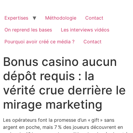
Passer
au
contenu
Expertises
Méthodologie
Contact
On reprend les bases
Les interviews vidéos
Pourquoi avoir créé ce média ?
Contact
Bonus casino aucun
dépôt requis : la
vérité crue derrière le
mirage marketing
Les opérateurs font la promesse d’un « gift » sans
argent en poche, mais 7 % des joueurs découvrent en