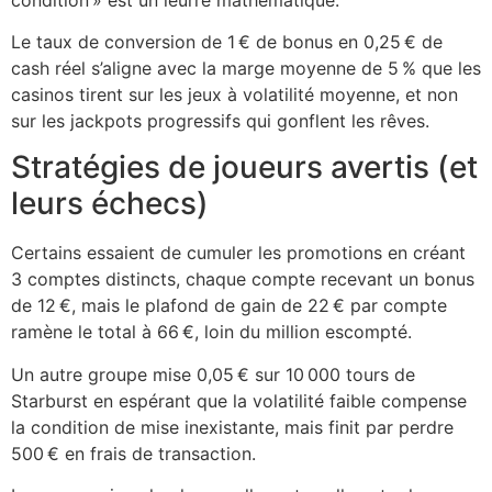
Le taux de conversion de 1 € de bonus en 0,25 € de
cash réel s’aligne avec la marge moyenne de 5 % que les
casinos tirent sur les jeux à volatilité moyenne, et non
sur les jackpots progressifs qui gonflent les rêves.
Stratégies de joueurs avertis (et
leurs échecs)
Certains essaient de cumuler les promotions en créant
3 comptes distincts, chaque compte recevant un bonus
de 12 €, mais le plafond de gain de 22 € par compte
ramène le total à 66 €, loin du million escompté.
Un autre groupe mise 0,05 € sur 10 000 tours de
Starburst en espérant que la volatilité faible compense
la condition de mise inexistante, mais finit par perdre
500 € en frais de transaction.