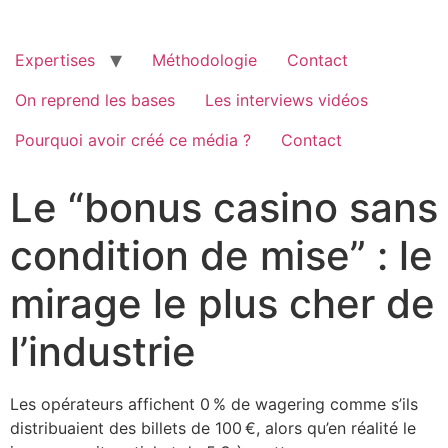
Passer
au
contenu
Expertises
Méthodologie
Contact
On reprend les bases
Les interviews vidéos
Pourquoi avoir créé ce média ?
Contact
Le “bonus casino sans
condition de mise” : le
mirage le plus cher de
l’industrie
Les opérateurs affichent 0 % de wagering comme s’ils
distribuaient des billets de 100 €, alors qu’en réalité le