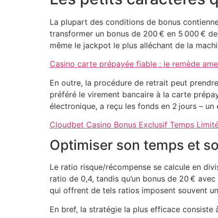
La plupart des conditions de bonus contiennen
transformer un bonus de 200 € en 5 000 € de ga
même le jackpot le plus alléchant de la mac
Casino carte prépayée fiable : le remède am
En outre, la procédure de retrait peut prendre
préféré le virement bancaire à la carte prépa
électronique, a reçu les fonds en 2 jours – un
Cloudbet Casino Bonus Exclusif Temps Limité
Optimiser son temps et s
Le ratio risque/récompense se calcule en divi
ratio de 0,4, tandis qu’un bonus de 20 € avec 
qui offrent de tels ratios imposent souvent u
En bref, la stratégie la plus efficace consis