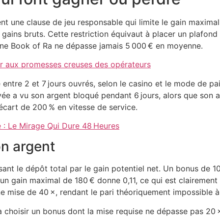
t une clause de jeu responsable qui limite le gain maximal 
ins bruts. Cette restriction équivaut à placer un plafond d
hine Book of Ra ne dépasse jamais 5 000 € en moyenne.
er aux promesses creuses des opérateurs
 entre 2 et 7 jours ouvrés, selon le casino et le mode de pa
yée a vu son argent bloqué pendant 6 jours, alors que son am
 écart de 200 % en vitesse de service.
 : Le Mirage Qui Dure 48 Heures
on argent
sant le dépôt total par le gain potentiel net. Un bonus de
un gain maximal de 180 € donne 0,11, ce qui est clairement p
ne mise de 40 ×, rendant le pari théoriquement impossible à
te à choisir un bonus dont la mise requise ne dépasse pas 20