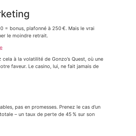
rketing
00 = bonus, plafonné à 250 €. Mais le vrai
r le moindre retrait.
se
cela à la volatilité de Gonzo’s Quest, où une
otre faveur. Le casino, lui, ne fait jamais de
rables, pas en promesses. Prenez le cas d’un
totale – un taux de perte de 45 % sur son