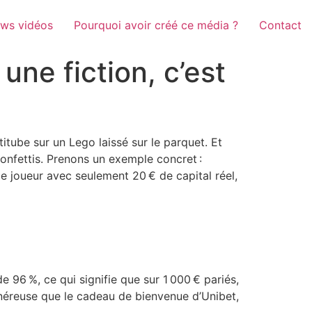
ews vidéos
Pourquoi avoir créé ce média ?
Contact
une fiction, c’est
tube sur un Lego laissé sur le parquet. Et
onfettis. Prenons un exemple concret :
e joueur avec seulement 20 € de capital réel,
 96 %, ce qui signifie que sur 1 000 € pariés,
énéreuse que le cadeau de bienvenue d’Unibet,