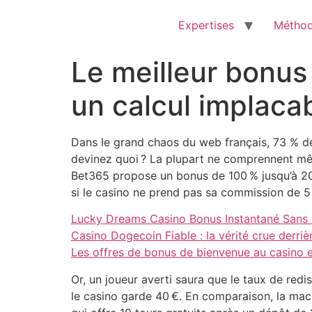
Passer
au
Expertises
Méthod
contenu
Le meilleur bonus 
un calcul implaca
Dans le grand chaos du web français, 73 % des
devinez quoi ? La plupart ne comprennent mêm
Bet365 propose un bonus de 100 % jusqu’à 200 
si le casino ne prend pas sa commission de 5
Lucky Dreams Casino Bonus Instantané Sans D
Casino Dogecoin Fiable : la vérité crue derriè
Les offres de bonus de bienvenue au casino 
Or, un joueur averti saura que le taux de red
le casino garde 40 €. En comparaison, la mac