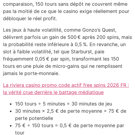
comparaison, 150 tours sans dépôt ne couvrent même
pas la moitié de ce que le casino exige réellement pour
débloquer le réel profit.
Les jeux à haute volatilité, comme Gonzo’s Quest,
délivrent parfois un gain de 500 € après 200 spins, mais
la probabilité reste inférieure à 0,5 %. En revanche, un
slot à faible volatilité, tel que Starburst, paie
fréquemment 0,05 € par spin, transformant les 150
tours en une pluie de micro‑gains qui ne remplissent
jamais le porte‑monnaie.
La riviera casino promo code actif free spins 2026 FR :
la vérité crue derrière le battage médiatique
150 tours ÷ 5 minutes = 30 minutes de jeu
30 minutes × 2,5 € de perte moyenne = 75 € de
perte potentielle
75 € ÷ 150 tours = 0,5 € de perte moyenne par
tour