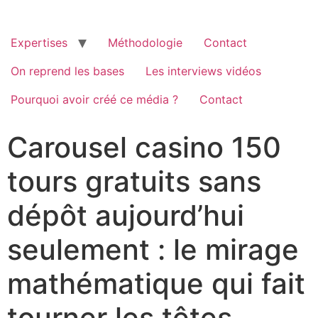
Passer
au
contenu
Expertises
Méthodologie
Contact
On reprend les bases
Les interviews vidéos
Pourquoi avoir créé ce média ?
Contact
Carousel casino 150
tours gratuits sans
dépôt aujourd’hui
seulement : le mirage
mathématique qui fait
tourner les têtes