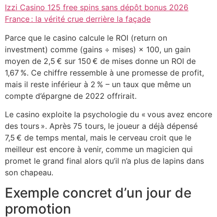
Izzi Casino 125 free spins sans dépôt bonus 2026
France : la vérité crue derrière la façade
Parce que le casino calcule le ROI (return on
investment) comme (gains ÷ mises) × 100, un gain
moyen de 2,5 € sur 150 € de mises donne un ROI de
1,67 %. Ce chiffre ressemble à une promesse de profit,
mais il reste inférieur à 2 % – un taux que même un
compte d’épargne de 2022 offrirait.
Le casino exploite la psychologie du « vous avez encore
des tours ». Après 75 tours, le joueur a déjà dépensé
7,5 € de temps mental, mais le cerveau croit que le
meilleur est encore à venir, comme un magicien qui
promet le grand final alors qu’il n’a plus de lapins dans
son chapeau.
Exemple concret d’un jour de
promotion