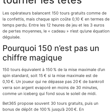
Les opérateurs balancent 150 tours gratuits comme de
la confettis, mais chaque spin coûte 0,10 € en termes de
temps perdu. Entre les 12 heures de jeu et les 3 euros
de pertes moyennes, le « cadeau » n’est qu’une équation
déguisée.
Pourquoi 150 n’est pas un
chiffre magique
150 tours équivalent à 150 % de la mise maximale d’un
spin standard, soit 15 € si la mise maximale est de
0,10 €. Un joueur qui ne dépasse pas 20 € de bankroll
verra son argent evaporé en moins de 30 minutes,
comme un iceberg qui fond sous le soleil de midi.
Bet365 propose souvent 30 tours gratuits, puis un
bonus de dépôt de 100 % jusqu’à 200 €. En