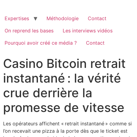
Passer
au
contenu
Expertises
Méthodologie
Contact
On reprend les bases
Les interviews vidéos
Pourquoi avoir créé ce média ?
Contact
Casino Bitcoin retrait
instantané : la vérité
crue derrière la
promesse de vitesse
Les opérateurs affichent « retrait instantané » comme si
l’on recevait une pizza à la porte dès que le ticket est