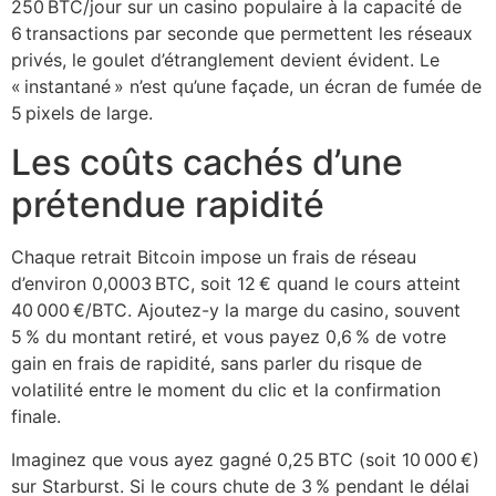
250 BTC/jour sur un casino populaire à la capacité de
6 transactions par seconde que permettent les réseaux
privés, le goulet d’étranglement devient évident. Le
« instantané » n’est qu’une façade, un écran de fumée de
5 pixels de large.
Les coûts cachés d’une
prétendue rapidité
Chaque retrait Bitcoin impose un frais de réseau
d’environ 0,0003 BTC, soit 12 € quand le cours atteint
40 000 €/BTC. Ajoutez-y la marge du casino, souvent
5 % du montant retiré, et vous payez 0,6 % de votre
gain en frais de rapidité, sans parler du risque de
volatilité entre le moment du clic et la confirmation
finale.
Imaginez que vous ayez gagné 0,25 BTC (soit 10 000 €)
sur Starburst. Si le cours chute de 3 % pendant le délai