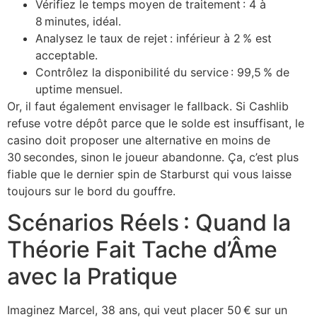
Vérifiez le temps moyen de traitement : 4 à
8 minutes, idéal.
Analysez le taux de rejet : inférieur à 2 % est
acceptable.
Contrôlez la disponibilité du service : 99,5 % de
uptime mensuel.
Or, il faut également envisager le fallback. Si Cashlib
refuse votre dépôt parce que le solde est insuffisant, le
casino doit proposer une alternative en moins de
30 secondes, sinon le joueur abandonne. Ça, c’est plus
fiable que le dernier spin de Starburst qui vous laisse
toujours sur le bord du gouffre.
Scénarios Réels : Quand la
Théorie Fait Tache d’Âme
avec la Pratique
Imaginez Marcel, 38 ans, qui veut placer 50 € sur un