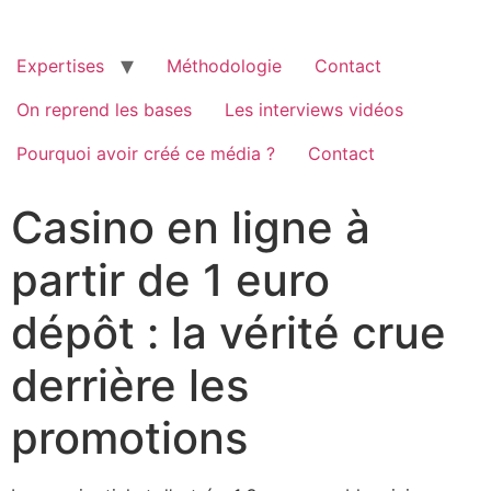
Passer
au
contenu
Expertises
Méthodologie
Contact
On reprend les bases
Les interviews vidéos
Pourquoi avoir créé ce média ?
Contact
Casino en ligne à
partir de 1 euro
dépôt : la vérité crue
derrière les
promotions