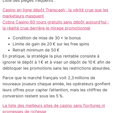
Liste des pièges fréquents :
Casino en ligne dépôt Transcash : la vérité crue que les
marketeurs masquent
Cobra Casino 60 tours gratuits sans dépôt aujourd’hui :
la réalité crue derrière le mirage promotionnel
Condition de mise de 30 × le bonus
Limite de gain de 20 € sur les free spins
Retrait minimum de 50 €
En pratique, la stratégie la plus rentable consiste à
ignorer le dépôt à 1 € et à viser un dépôt de 10 € afin de
débloquer les promotions sans les restrictions absurdes.
Parce que le marché français voit 2,3 millions de
nouveaux joueurs chaque année, les opérateurs gonflent
leurs offres pour capter l’attention, mais les chiffres de
conversion restent sous les 5 %.
La liste des meilleurs sites de casino sans fioritures ni
promesses de richesse