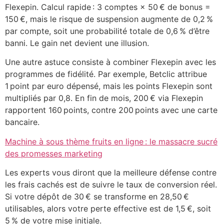
Flexepin. Calcul rapide : 3 comptes × 50 € de bonus =
150 €, mais le risque de suspension augmente de 0,2 %
par compte, soit une probabilité totale de 0,6 % d’être
banni. Le gain net devient une illusion.
Une autre astuce consiste à combiner Flexepin avec les
programmes de fidélité. Par exemple, Betclic attribue
1 point par euro dépensé, mais les points Flexepin sont
multipliés par 0,8. En fin de mois, 200 € via Flexepin
rapportent 160 points, contre 200 points avec une carte
bancaire.
Machine à sous thème fruits en ligne : le massacre sucré
des promesses marketing
Les experts vous diront que la meilleure défense contre
les frais cachés est de suivre le taux de conversion réel.
Si votre dépôt de 30 € se transforme en 28,50 €
utilisables, alors votre perte effective est de 1,5 €, soit
5 % de votre mise initiale.