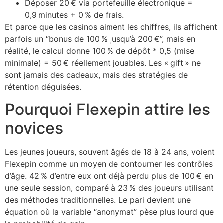
Déposer 20 € via portefeuille électronique =
0,9 minutes + 0 % de frais.
Et parce que les casinos aiment les chiffres, ils affichent
parfois un “bonus de 100 % jusqu’à 200 €”, mais en
réalité, le calcul donne 100 % de dépôt * 0,5 (mise
minimale) = 50 € réellement jouables. Les « gift » ne
sont jamais des cadeaux, mais des stratégies de
rétention déguisées.
Pourquoi Flexepin attire les
novices
Les jeunes joueurs, souvent âgés de 18 à 24 ans, voient
Flexepin comme un moyen de contourner les contrôles
d’âge. 42 % d’entre eux ont déjà perdu plus de 100 € en
une seule session, comparé à 23 % des joueurs utilisant
des méthodes traditionnelles. Le pari devient une
équation où la variable “anonymat” pèse plus lourd que