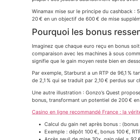
Winamax mise sur le principe du cashback : 5
20 € en un objectif de 600 € de mise suppléme
Pourquoi les bonus resse
Imaginez que chaque euro reçu en bonus soit un 
comparaison avec les machines à sous comme St
signifie que le gain moyen reste bien en des
Par exemple, Starburst a un RTP de 96,1 % ta
de 2,1 % qui se traduit par 2,10 € perdus sur 
Une autre illustration : Gonzo’s Quest propose
bonus, transformant un potentiel de 200 € en
Casino en ligne recommandé France : la vérit
Calcul du gain net après bonus : (bonus 
Exemple : dépôt 100 €, bonus 100 €, RT
Après seuil de mise 30x, gain réel = 92