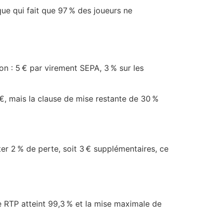
ue qui fait que 97 % des joueurs ne
ion : 5 € par virement SEPA, 3 % sur les
€, mais la clause de mise restante de 30 %
er 2 % de perte, soit 3 € supplémentaires, ce
le RTP atteint 99,3 % et la mise maximale de