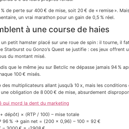
 % de perte sur 400 € de mise, soit 20 € de « remise ». Mai
ntaire, un vrai marathon pour un gain de 0,5 % réel.
mblent à une course de haies
petit hamster placé sur une roue de spin : il tourne, il fat
arburst ou Gonzo’s Quest se justifie : ces jeux offrent un 
sous du montant misé.
ndis que le même jeu sur Betclic ne dépasse jamais 94 % ap
chaque 100 € misés.
 des multiplicateurs allant jusqu’à 10 x, mais les conditions
 une obligation de 8 000 € de mise, absurdement dispropor
é qui mord la dent du marketing
+ dépôt) × (RTP / 100) – mise totale
P 96 % → gain net = (200 × 0,96) – 100 = 92 €
 € – 3000 € = -2908 €