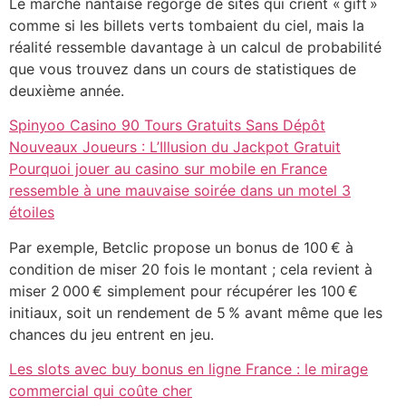
Le marché nantaise regorge de sites qui crient « gift »
comme si les billets verts tombaient du ciel, mais la
réalité ressemble davantage à un calcul de probabilité
que vous trouvez dans un cours de statistiques de
deuxième année.
Spinyoo Casino 90 Tours Gratuits Sans Dépôt
Nouveaux Joueurs : L’Illusion du Jackpot Gratuit
Pourquoi jouer au casino sur mobile en France
ressemble à une mauvaise soirée dans un motel 3
étoiles
Par exemple, Betclic propose un bonus de 100 € à
condition de miser 20 fois le montant ; cela revient à
miser 2 000 € simplement pour récupérer les 100 €
initiaux, soit un rendement de 5 % avant même que les
chances du jeu entrent en jeu.
Les slots avec buy bonus en ligne France : le mirage
commercial qui coûte cher