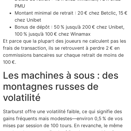
PMU
Montant minimal de retrait : 20 € chez Betclic, 15 €
chez Unibet
Bonus de dépôt : 50 % jusqu’à 200 € chez Unibet,
100 % jusqu’à 100 € chez Winamax
Et parce que la plupart des joueurs ne calculent pas les
frais de transaction, ils se retrouvent à perdre 2 € en
commissions bancaires sur chaque retrait de moins de
100 €.
Les machines à sous : des
montagnes russes de
volatilité
Starburst offre une volatilité faible, ce qui signifie des
gains fréquents mais modestes—environ 0,5 % de vos
mises par session de 100 tours. En revanche, le même