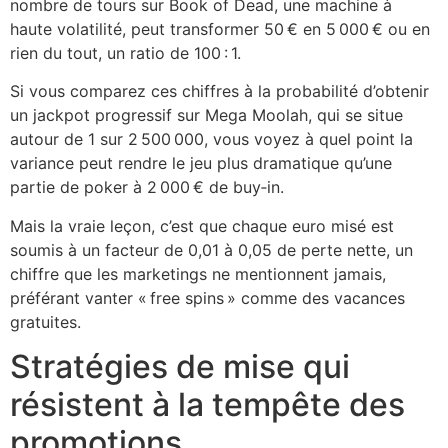
nombre de tours sur Book of Dead, une machine à
haute volatilité, peut transformer 50 € en 5 000 € ou en
rien du tout, un ratio de 100 : 1.
Si vous comparez ces chiffres à la probabilité d’obtenir
un jackpot progressif sur Mega Moolah, qui se situe
autour de 1 sur 2 500 000, vous voyez à quel point la
variance peut rendre le jeu plus dramatique qu’une
partie de poker à 2 000 € de buy‑in.
Mais la vraie leçon, c’est que chaque euro misé est
soumis à un facteur de 0,01 à 0,05 de perte nette, un
chiffre que les marketings ne mentionnent jamais,
préférant vanter « free spins » comme des vacances
gratuites.
Stratégies de mise qui
résistent à la tempête des
promotions