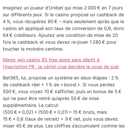
Imaginez un joueur d’Unibet qui mise 2 000 € en 7 jours
sur différents jeux. Si le casino propose un cashback de
4 %, vous récupérez 80 € – mais seulement après que le
casino ait appliqué son taux de conversion de 0,8, donc
64 € créditeurs. Ajoutez une condition de mise de 20
fois le cashback et vous devez re‑jouer 1 280 € pour
toucher le moindre centime.
Magic win casino 85 free spins sans dépôt à
l’inscription FR : la vérité crue derrière le coup de pub
Bet365, lui, propose un système en deux étapes : 2 %
de cashback réel + 1 % de « boost ». Si vous perdez
500 €, vous voyez 10 € s’afficher, puis un bonus de 5 €
qui ne peut être retiré qu’après 50 € de mise
supplémentaire. Le calcul:
(500 € × 0,02) + (500 € × 0,01) = 15 € bruts, mais
15 € × 0,6 (taux de retrait) = 9 € net, puis vous devez
miser 45 € de plus. Les chiffres s’accumulent comme les