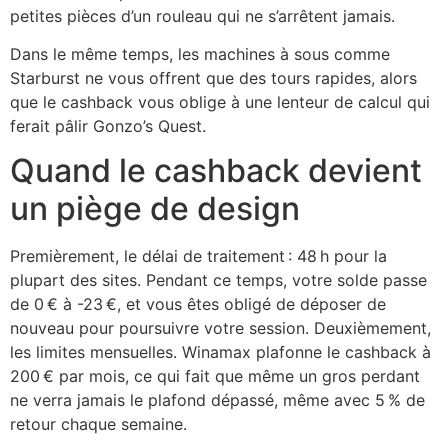
petites pièces d’un rouleau qui ne s’arrêtent jamais.
Dans le même temps, les machines à sous comme
Starburst ne vous offrent que des tours rapides, alors
que le cashback vous oblige à une lenteur de calcul qui
ferait pâlir Gonzo’s Quest.
Quand le cashback devient
un piège de design
Premièrement, le délai de traitement : 48 h pour la
plupart des sites. Pendant ce temps, votre solde passe
de 0 € à -23 €, et vous êtes obligé de déposer de
nouveau pour poursuivre votre session. Deuxièmement,
les limites mensuelles. Winamax plafonne le cashback à
200 € par mois, ce qui fait que même un gros perdant
ne verra jamais le plafond dépassé, même avec 5 % de
retour chaque semaine.