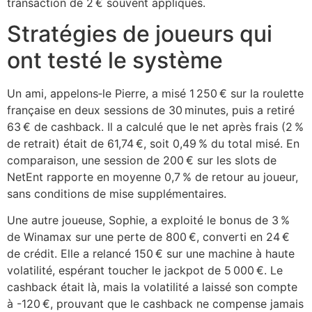
transaction de 2 € souvent appliqués.
Stratégies de joueurs qui
ont testé le système
Un ami, appelons‑le Pierre, a misé 1 250 € sur la roulette
française en deux sessions de 30 minutes, puis a retiré
63 € de cashback. Il a calculé que le net après frais (2 %
de retrait) était de 61,74 €, soit 0,49 % du total misé. En
comparaison, une session de 200 € sur les slots de
NetEnt rapporte en moyenne 0,7 % de retour au joueur,
sans conditions de mise supplémentaires.
Une autre joueuse, Sophie, a exploité le bonus de 3 %
de Winamax sur une perte de 800 €, converti en 24 €
de crédit. Elle a relancé 150 € sur une machine à haute
volatilité, espérant toucher le jackpot de 5 000 €. Le
cashback était là, mais la volatilité a laissé son compte
à -120 €, prouvant que le cashback ne compense jamais