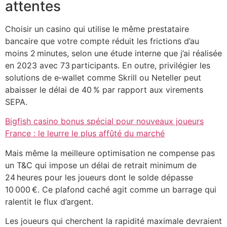
attentes
Choisir un casino qui utilise le même prestataire
bancaire que votre compte réduit les frictions d’au
moins 2 minutes, selon une étude interne que j’ai réalisée
en 2023 avec 73 participants. En outre, privilégier les
solutions de e‑wallet comme Skrill ou Neteller peut
abaisser le délai de 40 % par rapport aux virements
SEPA.
Bigfish casino bonus spécial pour nouveaux joueurs
France : le leurre le plus affûté du marché
Mais même la meilleure optimisation ne compense pas
un T&C qui impose un délai de retrait minimum de
24 heures pour les joueurs dont le solde dépasse
10 000 €. Ce plafond caché agit comme un barrage qui
ralentit le flux d’argent.
Les joueurs qui cherchent la rapidité maximale devraient