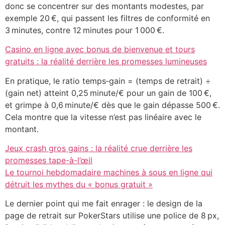
donc se concentrer sur des montants modestes, par
exemple 20 €, qui passent les filtres de conformité en
3 minutes, contre 12 minutes pour 1 000 €.
Casino en ligne avec bonus de bienvenue et tours
gratuits : la réalité derrière les promesses lumineuses
En pratique, le ratio temps‑gain = (temps de retrait) ÷
(gain net) atteint 0,25 minute/€ pour un gain de 100 €,
et grimpe à 0,6 minute/€ dès que le gain dépasse 500 €.
Cela montre que la vitesse n’est pas linéaire avec le
montant.
Jeux crash gros gains : la réalité crue derrière les
promesses tape-à-l’œil
Le tournoi hebdomadaire machines à sous en ligne qui
détruit les mythes du « bonus gratuit »
Le dernier point qui me fait enrager : le design de la
page de retrait sur PokerStars utilise une police de 8 px,