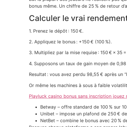
bonus même. Un chiffre de 25 % de retour d’ar
Calculer le vrai rendemen
1. Prenez le dépôt : 150 €.
2. Appliquez le bonus : +150 € (100 %).
3. Multipliez par la mise requise : 150 € × 35 =
4. Supposons un taux de gain moyen de 0,98 %
Resultat : vous avez perdu 98,55 € après un “
Or même les machines à sous à faible volatil
Playluck casino bonus sans inscription jouez 
Betway – offre standard de 100 % sur 1
Unibet – impose un plafond de 250 € de
NetBet – combine le bonus avec 20 % de