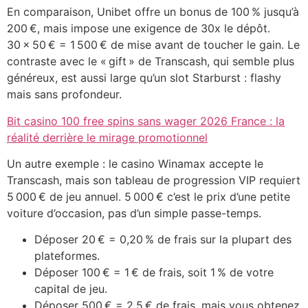
En comparaison, Unibet offre un bonus de 100 % jusqu’à
200 €, mais impose une exigence de 30x le dépôt.
30 × 50 € = 1 500 € de mise avant de toucher le gain. Le
contraste avec le « gift » de Transcash, qui semble plus
généreux, est aussi large qu’un slot Starburst : flashy
mais sans profondeur.
Bit casino 100 free spins sans wager 2026 France : la
réalité derrière le mirage promotionnel
Un autre exemple : le casino Winamax accepte le
Transcash, mais son tableau de progression VIP requiert
5 000 € de jeu annuel. 5 000 € c’est le prix d’une petite
voiture d’occasion, pas d’un simple passe-temps.
Déposer 20 € = 0,20 % de frais sur la plupart des
plateformes.
Déposer 100 € = 1 € de frais, soit 1 % de votre
capital de jeu.
Déposer 500 € = 2,5 € de frais, mais vous obtenez