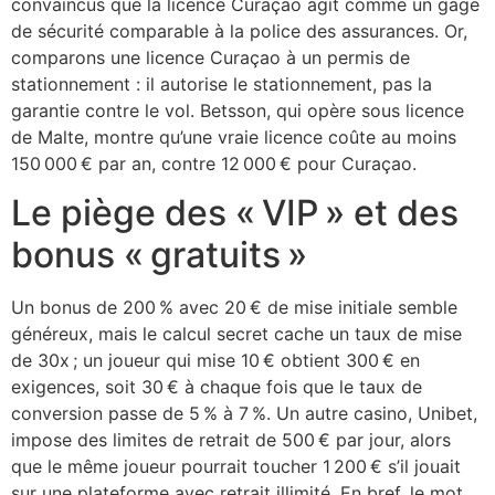
convaincus que la licence Curaçao agit comme un gage
de sécurité comparable à la police des assurances. Or,
comparons une licence Curaçao à un permis de
stationnement : il autorise le stationnement, pas la
garantie contre le vol. Betsson, qui opère sous licence
de Malte, montre qu’une vraie licence coûte au moins
150 000 € par an, contre 12 000 € pour Curaçao.
Le piège des « VIP » et des
bonus « gratuits »
Un bonus de 200 % avec 20 € de mise initiale semble
généreux, mais le calcul secret cache un taux de mise
de 30x ; un joueur qui mise 10 € obtient 300 € en
exigences, soit 30 € à chaque fois que le taux de
conversion passe de 5 % à 7 %. Un autre casino, Unibet,
impose des limites de retrait de 500 € par jour, alors
que le même joueur pourrait toucher 1 200 € s’il jouait
sur une plateforme avec retrait illimité. En bref, le mot