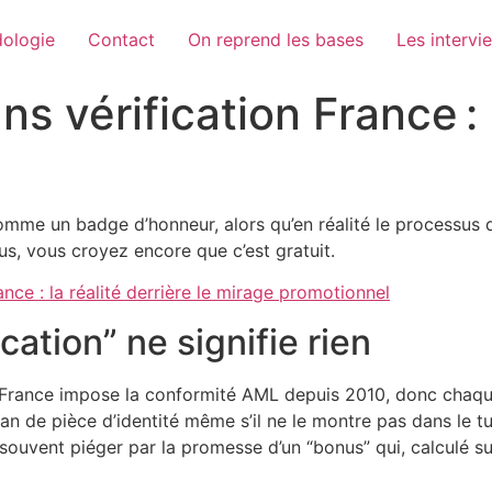
ologie
Contact
On reprend les bases
Les intervi
ns vérification France :
omme un badge d’honneur, alors qu’en réalité le processus d
us, vous croyez encore que c’est gratuit.
nce : la réalité derrière le mirage promotionnel
cation” ne signifie rien
a France impose la conformité AML depuis 2010, donc chaque
de pièce d’identité même s’il ne le montre pas dans le tun
 souvent piéger par la promesse d’un “bonus” qui, calculé 