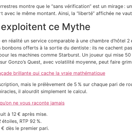
rrestres montre que le “sans vérification” est un mirage :
 avec le même montant. Ainsi, la “liberté” affichée ne vaut 
exploitent ce Mythe
e en réalité un service comparable à une chambre d’hôtel 2 
 bonbons offerts à la sortie du dentiste : ils ne cachent pa
pour les machines comme Starburst. Un joueur qui mise 50 
ur Gonzo’s Quest, avec volatilité moyenne, peut faire grimp
açade brillante qui cache la vraie mathématique
ription, mais le prélèvement de 5 % sur chaque pari de roul
racles, il alourdit simplement le calcul.
é qu’on ne vous raconte jamais
it à 12 € après mise.
2 étoiles, RTP 92 %.
€ dès le premier pari.