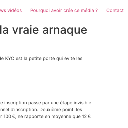
ews vidéos
Pourquoi avoir créé ce média ?
Contact
 la vraie arnaque
e KYC est la petite porte qui évite les
 inscription passe par une étape invisible.
nel d’inscription. Deuxième point, les
sur 100 €, ne rapporte en moyenne que 12 €