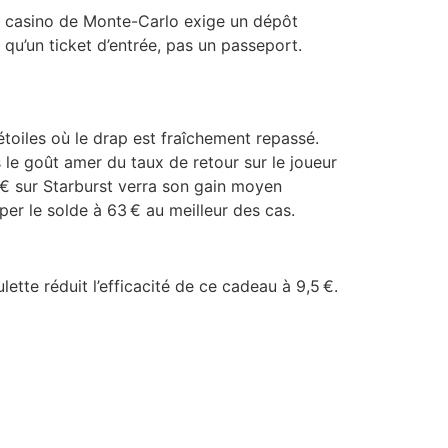
 un casino de Monte-Carlo exige un dépôt
qu’un ticket d’entrée, pas un passeport.
étoiles où le drap est fraîchement repassé.
s le goût amer du taux de retour sur le joueur
€ sur Starburst verra son gain moyen
er le solde à 63 € au meilleur des cas.
ette réduit l’efficacité de ce cadeau à 9,5 €.