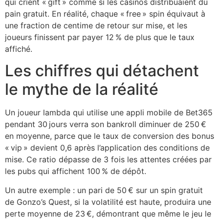
qui crient « gift » comme si les casinos distribuaient du
pain gratuit. En réalité, chaque « free » spin équivaut à
une fraction de centime de retour sur mise, et les
joueurs finissent par payer 12 % de plus que le taux
affiché.
Les chiffres qui détachent
le mythe de la réalité
Un joueur lambda qui utilise une appli mobile de Bet365
pendant 30 jours verra son bankroll diminuer de 250 €
en moyenne, parce que le taux de conversion des bonus
« vip » devient 0,6 après l’application des conditions de
mise. Ce ratio dépasse de 3 fois les attentes créées par
les pubs qui affichent 100 % de dépôt.
Un autre exemple : un pari de 50 € sur un spin gratuit
de Gonzo’s Quest, si la volatilité est haute, produira une
perte moyenne de 23 €, démontrant que même le jeu le