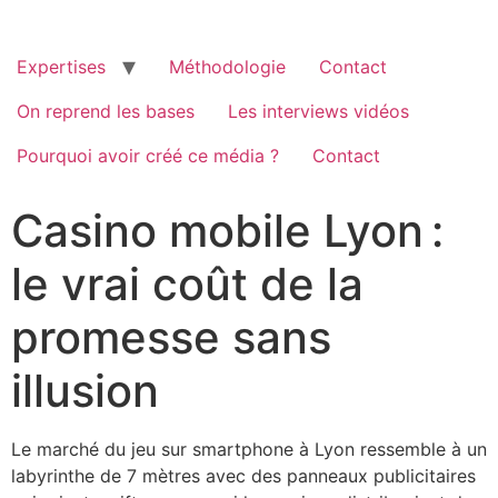
Passer
au
contenu
Expertises
Méthodologie
Contact
On reprend les bases
Les interviews vidéos
Pourquoi avoir créé ce média ?
Contact
Casino mobile Lyon :
le vrai coût de la
promesse sans
illusion
Le marché du jeu sur smartphone à Lyon ressemble à un
labyrinthe de 7 mètres avec des panneaux publicitaires