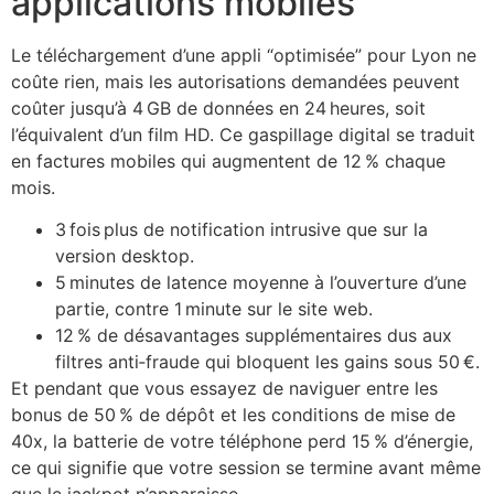
applications mobiles
Le téléchargement d’une appli “optimisée” pour Lyon ne
coûte rien, mais les autorisations demandées peuvent
coûter jusqu’à 4 GB de données en 24 heures, soit
l’équivalent d’un film HD. Ce gaspillage digital se traduit
en factures mobiles qui augmentent de 12 % chaque
mois.
3 fois plus de notification intrusive que sur la
version desktop.
5 minutes de latence moyenne à l’ouverture d’une
partie, contre 1 minute sur le site web.
12 % de désavantages supplémentaires dus aux
filtres anti‑fraude qui bloquent les gains sous 50 €.
Et pendant que vous essayez de naviguer entre les
bonus de 50 % de dépôt et les conditions de mise de
40x, la batterie de votre téléphone perd 15 % d’énergie,
ce qui signifie que votre session se termine avant même
que le jackpot n’apparaisse.