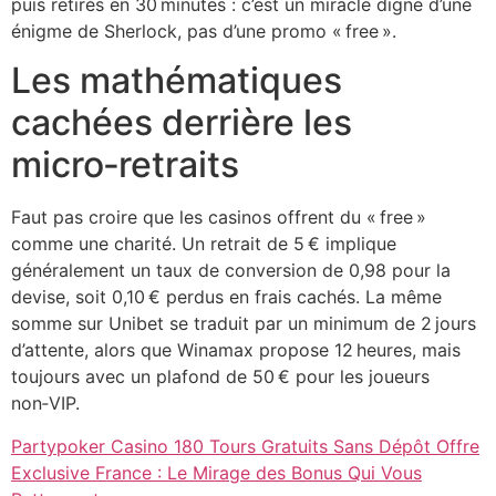
puis retirés en 30 minutes : c’est un miracle digne d’une
énigme de Sherlock, pas d’une promo « free ».
Les mathématiques
cachées derrière les
micro‑retraits
Faut pas croire que les casinos offrent du « free »
comme une charité. Un retrait de 5 € implique
généralement un taux de conversion de 0,98 pour la
devise, soit 0,10 € perdus en frais cachés. La même
somme sur Unibet se traduit par un minimum de 2 jours
d’attente, alors que Winamax propose 12 heures, mais
toujours avec un plafond de 50 € pour les joueurs
non‑VIP.
Partypoker Casino 180 Tours Gratuits Sans Dépôt Offre
Exclusive France : Le Mirage des Bonus Qui Vous