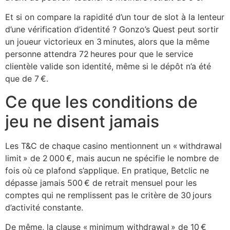
Et si on compare la rapidité d’un tour de slot à la lenteur
d’une vérification d’identité ? Gonzo’s Quest peut sortir
un joueur victorieux en 3 minutes, alors que la même
personne attendra 72 heures pour que le service
clientèle valide son identité, même si le dépôt n’a été
que de 7 €.
Ce que les conditions de
jeu ne disent jamais
Les T&C de chaque casino mentionnent un « withdrawal
limit » de 2 000 €, mais aucun ne spécifie le nombre de
fois où ce plafond s’applique. En pratique, Betclic ne
dépasse jamais 500 € de retrait mensuel pour les
comptes qui ne remplissent pas le critère de 30 jours
d’activité constante.
De même, la clause « minimum withdrawal » de 10 €