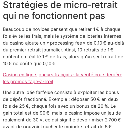
Stratégies de micro‑retrait
qui ne fonctionnent pas
Beaucoup de novices pensent que retirer 1 € à chaque
fois évite les frais, mais le système de loteries internes
du casino ajoute un « processing fee » de 0,10 € au-delà
du premier retrait journalier. Ainsi, 10 retraits de 1 €
coûtent en réalité 1 € de frais, alors qu’un seul retrait de
10 € ne coûte que 0,10 €.
Casino en ligne joueurs français : la vérité crue derrière
les promos tape-à-l’œil
Une autre idée farfelue consiste à exploiter les bonus
de dépôt fractionné. Exemple : déposer 50 € en deux
fois de 25 €, chaque fois avec un bonus de 20 %. Le
gain total est de 90 €, mais le casino impose un jeu de
roulement de 30 ×, ce qui signifie devoir miser 2 700 €
avant de pouvoir toucher le moindre retrait de 5 €.