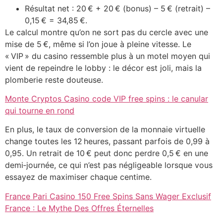
Résultat net : 20 € + 20 € (bonus) – 5 € (retrait) –
0,15 € = 34,85 €.
Le calcul montre qu’on ne sort pas du cercle avec une
mise de 5 €, même si l’on joue à pleine vitesse. Le
« VIP » du casino ressemble plus à un motel moyen qui
vient de repeindre le lobby : le décor est joli, mais la
plomberie reste douteuse.
Monte Cryptos Casino code VIP free spins : le canular
qui tourne en rond
En plus, le taux de conversion de la monnaie virtuelle
change toutes les 12 heures, passant parfois de 0,99 à
0,95. Un retrait de 10 € peut donc perdre 0,5 € en une
demi‑journée, ce qui n’est pas négligeable lorsque vous
essayez de maximiser chaque centime.
France Pari Casino 150 Free Spins Sans Wager Exclusif
France : Le Mythe Des Offres Éternelles