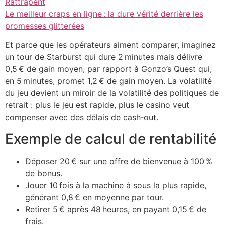
Rattrapent
Le meilleur craps en ligne : la dure vérité derrière les
promesses glitterées
Et parce que les opérateurs aiment comparer, imaginez
un tour de Starburst qui dure 2 minutes mais délivre
0,5 € de gain moyen, par rapport à Gonzo’s Quest qui,
en 5 minutes, promet 1,2 € de gain moyen. La volatilité
du jeu devient un miroir de la volatilité des politiques de
retrait : plus le jeu est rapide, plus le casino veut
compenser avec des délais de cash‑out.
Exemple de calcul de rentabilité
Déposer 20 € sur une offre de bienvenue à 100 %
de bonus.
Jouer 10 fois à la machine à sous la plus rapide,
générant 0,8 € en moyenne par tour.
Retirer 5 € après 48 heures, en payant 0,15 € de
frais.