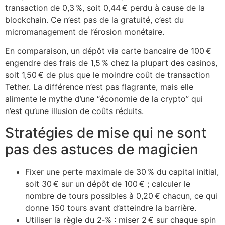
transaction de 0,3 %, soit 0,44 € perdu à cause de la
blockchain. Ce n’est pas de la gratuité, c’est du
micromanagement de l’érosion monétaire.
En comparaison, un dépôt via carte bancaire de 100 €
engendre des frais de 1,5 % chez la plupart des casinos,
soit 1,50 € de plus que le moindre coût de transaction
Tether. La différence n’est pas flagrante, mais elle
alimente le mythe d’une “économie de la crypto” qui
n’est qu’une illusion de coûts réduits.
Stratégies de mise qui ne sont
pas des astuces de magicien
Fixer une perte maximale de 30 % du capital initial,
soit 30 € sur un dépôt de 100 € ; calculer le
nombre de tours possibles à 0,20 € chacun, ce qui
donne 150 tours avant d’atteindre la barrière.
Utiliser la règle du 2‑% : miser 2 € sur chaque spin