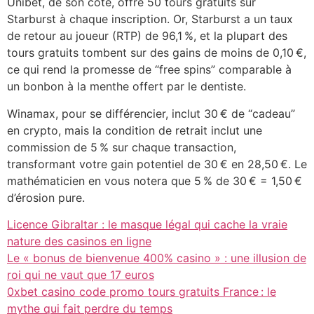
Unibet, de son côté, offre 50 tours gratuits sur
Starburst à chaque inscription. Or, Starburst a un taux
de retour au joueur (RTP) de 96,1 %, et la plupart des
tours gratuits tombent sur des gains de moins de 0,10 €,
ce qui rend la promesse de “free spins” comparable à
un bonbon à la menthe offert par le dentiste.
Winamax, pour se différencier, inclut 30 € de “cadeau”
en crypto, mais la condition de retrait inclut une
commission de 5 % sur chaque transaction,
transformant votre gain potentiel de 30 € en 28,50 €. Le
mathématicien en vous notera que 5 % de 30 € = 1,50 €
d’érosion pure.
Licence Gibraltar : le masque légal qui cache la vraie
nature des casinos en ligne
Le « bonus de bienvenue 400% casino » : une illusion de
roi qui ne vaut que 17 euros
0xbet casino code promo tours gratuits France : le
mythe qui fait perdre du temps