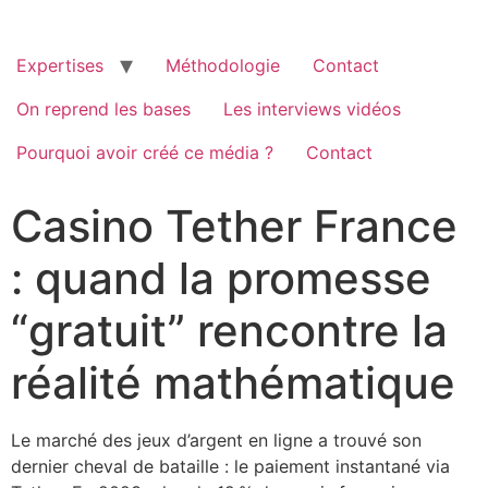
Passer
au
contenu
Expertises
Méthodologie
Contact
On reprend les bases
Les interviews vidéos
Pourquoi avoir créé ce média ?
Contact
Casino Tether France
: quand la promesse
“gratuit” rencontre la
réalité mathématique
Le marché des jeux d’argent en ligne a trouvé son
dernier cheval de bataille : le paiement instantané via