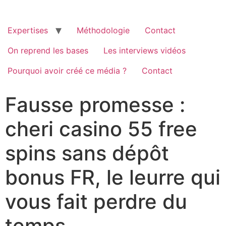
Passer
au
contenu
Expertises
Méthodologie
Contact
On reprend les bases
Les interviews vidéos
Pourquoi avoir créé ce média ?
Contact
Fausse promesse :
cheri casino 55 free
spins sans dépôt
bonus FR, le leurre qui
vous fait perdre du
temps