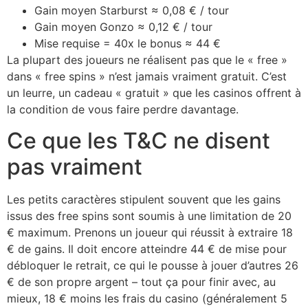
Gain moyen Starburst ≈ 0,08 € / tour
Gain moyen Gonzo ≈ 0,12 € / tour
Mise requise = 40x le bonus ≈ 44 €
La plupart des joueurs ne réalisent pas que le « free »
dans « free spins » n’est jamais vraiment gratuit. C’est
un leurre, un cadeau « gratuit » que les casinos offrent à
la condition de vous faire perdre davantage.
Ce que les T&C ne disent
pas vraiment
Les petits caractères stipulent souvent que les gains
issus des free spins sont soumis à une limitation de 20
€ maximum. Prenons un joueur qui réussit à extraire 18
€ de gains. Il doit encore atteindre 44 € de mise pour
débloquer le retrait, ce qui le pousse à jouer d’autres 26
€ de son propre argent – tout ça pour finir avec, au
mieux, 18 € moins les frais du casino (généralement 5