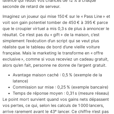
latence qui réduit vos chances de 12 % à chaque
seconde de retard de serveur.
Imaginez un joueur qui mise 150 € sur le « Pass Line » et
voit son gain potentiel tomber de 450 € à 395 € parce
que le croupier virtuel a mis 0,3 s de plus à annoncer le
résultat. Ce n’est pas du « gift » de la maison, c’est
simplement l’exécution d’un script qui se veut plus
réaliste que le tableau de bord d’une vieille voiture
française. Mais le marketing le transforme en « offre
exclusive », comme si vous receviez un cadeau gratuit,
alors qu’en fait, personne ne donne de l’argent gratuit.
Avantage maison caché : 0,5 % (exemple de la
latence)
Commission sur mise : 0,25 % (exemple bancaire)
Temps de réponse moyen : 0,31 s (mesure réseau)
Le point mort survient quand vos gains nets dépassent
vos pertes, ce qui, selon les calculs de 1 000 lancers,
arrive rarement avant le 43ᵉ lancer. Ce chiffre n’est pas