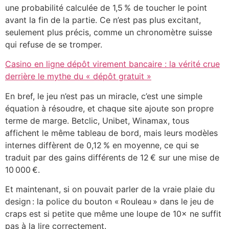
une probabilité calculée de 1,5 % de toucher le point
avant la fin de la partie. Ce n’est pas plus excitant,
seulement plus précis, comme un chronomètre suisse
qui refuse de se tromper.
Casino en ligne dépôt virement bancaire : la vérité crue
derrière le mythe du « dépôt gratuit »
En bref, le jeu n’est pas un miracle, c’est une simple
équation à résoudre, et chaque site ajoute son propre
terme de marge. Betclic, Unibet, Winamax, tous
affichent le même tableau de bord, mais leurs modèles
internes diffèrent de 0,12 % en moyenne, ce qui se
traduit par des gains différents de 12 € sur une mise de
10 000 €.
Et maintenant, si on pouvait parler de la vraie plaie du
design : la police du bouton « Rouleau » dans le jeu de
craps est si petite que même une loupe de 10× ne suffit
pas à la lire correctement.