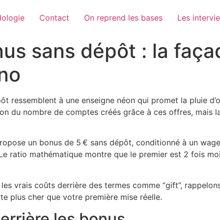
ologie
Contact
On reprend les bases
Les intervi
nus sans dépôt : la faç
ino
t ressemblent à une enseigne néon qui promet la pluie d’or
on du nombre de comptes créés grâce à ces offres, mais la 
propose un bonus de 5 € sans dépôt, conditionné à un wage
Le ratio mathématique montre que le premier est 2 fois moi
les vrais coûts derrière des termes comme “gift”, rappelo
ûte plus cher que votre première mise réelle.
rrière les bonus