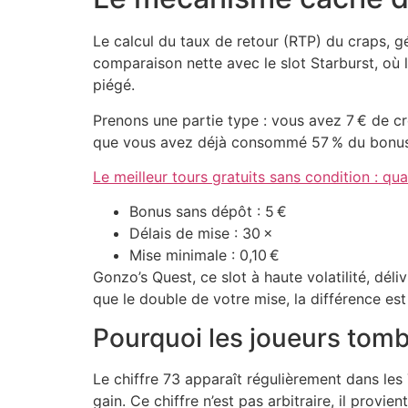
Le calcul du taux de retour (RTP) du craps, 
comparaison nette avec le slot Starburst, où le
piégé.
Prenons une partie type : vous avez 7 € de cr
que vous avez déjà consommé 57 % du bonus s
Le meilleur tours gratuits sans condition : qu
Bonus sans dépôt : 5 €
Délais de mise : 30 ×
Mise minimale : 0,10 €
Gonzo’s Quest, ce slot à haute volatilité, dé
que le double de votre mise, la différence est 
Pourquoi les joueurs tomb
Le chiffre 73 apparaît régulièrement dans les
gain. Ce chiffre n’est pas arbitraire, il prov