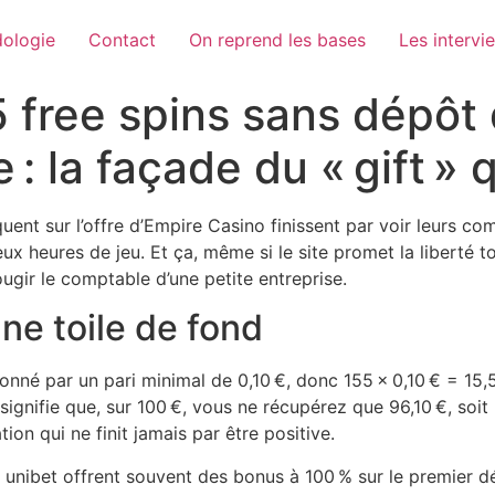
ologie
Contact
On reprend les bases
Les intervi
 free spins sans dépôt
: la façade du « gift » 
iquent sur l’offre d’Empire Casino finissent par voir leurs c
ux heures de jeu. Et ça, même si le site promet la liberté 
rougir le comptable d’une petite entreprise.
ne toile de fond
ionné par un pari minimal de 0,10 €, donc 155 × 0,10 € = 1
signifie que, sur 100 €, vous ne récupérez que 96,10 €, soit
ion qui ne finit jamais par être positive.
ibet offrent souvent des bonus à 100 % sur le premier dépô