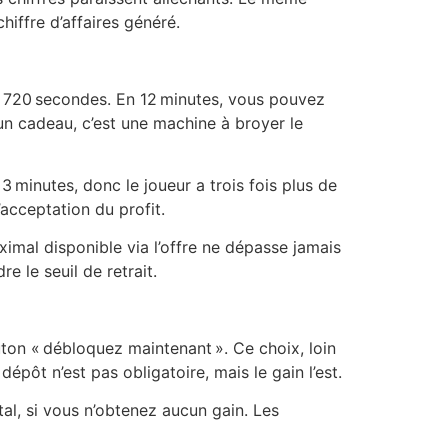
hiffre d’affaires généré.
it 720 secondes. En 12 minutes, vous pouvez
 un cadeau, c’est une machine à broyer le
 minutes, donc le joueur a trois fois plus de
acceptation du profit.
imal disponible via l’offre ne dépasse jamais
 le seuil de retrait.
uton « débloquez maintenant ». Ce choix, loin
épôt n’est pas obligatoire, mais le gain l’est.
otal, si vous n’obtenez aucun gain. Les