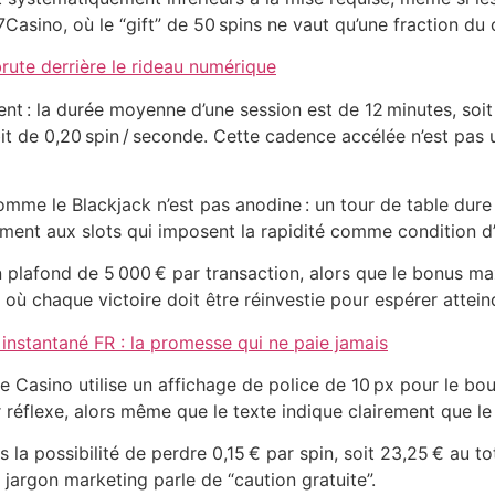
asino, où le “gift” de 50 spins ne vaut qu’une fraction du c
brute derrière le rideau numérique
gent : la durée moyenne d’une session est de 12 minutes, so
bit de 0,20 spin / seconde. Cette cadence accélée n’est pas
mme le Blackjack n’est pas anodine : un tour de table dure 3
ment aux slots qui imposent la rapidité comme condition d’
 plafond de 5 000 € par transaction, alors que le bonus max
 chaque victoire doit être réinvestie pour espérer atteindre
instantané FR : la promesse qui ne paie jamais
re Casino utilise un affichage de police de 10 px pour le bo
 réflexe, alors même que le texte indique clairement que le d
s la possibilité de perdre 0,15 € par spin, soit 23,25 € au t
jargon marketing parle de “caution gratuite”.