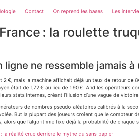
ologie
Contact
On reprend les bases
Les intervi
 France : la roulette tr
n ligne ne ressemble jamais à 
ait 2 €, mais la machine affichait déjà un taux de retour de
oyen était de 1,72 € au lieu de 1,90 €. And les opérateurs
urs stats internes, créant l’illusion d’une vague de victoire
 générateurs de nombres pseudo‑aléatoires calibrés à la sec
 volée. But la plupart des joueurs croient que le compteur d
 alors que l’algorithme fixe déjà la probabilité de chaque
 la réalité crue derrière le mythe du sans‑papier