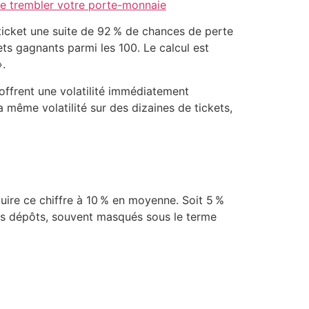
ire trembler votre porte-monnaie
 ticket une suite de 92 % de chances de perte
ts gagnants parmi les 100. Le calcul est
».
offrent une volatilité immédiatement
 même volatilité sur des dizaines de tickets,
uire ce chiffre à 10 % en moyenne. Soit 5 %
 les dépôts, souvent masqués sous le terme