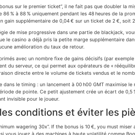
 sur le premier ticket”, il ne fait pas que doubler la mise
e 86 % à 88 % uniquement pendant les 48 heures de la pro
 gain supplémentaire de 0,04 € sur un ticket de 2 €, soit 
gie de mise progressive dans une partie de blackjack, vous
ue le casino a déjà pris la petite marge supplémentaire dans
aucune amélioration du taux de retour.
imprimés avec un nombre fixe de gains décisifs (par exemple
 du serveur, ce qui permet aux opérateurs de « rééquilibrer 
raison directe entre le volume de tickets vendus et le nombr
de dans le timing : un lancement à 00 h00 GMT maximise le n
ériode de pointe. Ce petit ajustement crée un écart de 0,5 %
nt invisible pour le joueur.
s conditions et éviter les pi
minimum wagering 30x”. If the bonus is 10 €, you must miser a
l si vous jouez à des machines à haute volatilité comme Bo