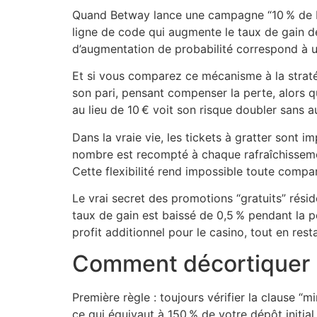
Quand Betway lance une campagne “10 % de bonus
ligne de code qui augmente le taux de gain d
d’augmentation de probabilité correspond à un
Et si vous comparez ce mécanisme à la straté
son pari, pensant compenser la perte, alors q
au lieu de 10 € voit son risque doubler sans 
Dans la vraie vie, les tickets à gratter sont 
nombre est recompté à chaque rafraîchissement
Cette flexibilité rend impossible toute compa
Le vrai secret des promotions “gratuits” rési
taux de gain est baissé de 0,5 % pendant la p
profit additionnel pour le casino, tout en resta
Comment décortiquer le
Première règle : toujours vérifier la clause “
ce qui équivaut à 150 % de votre dépôt initia