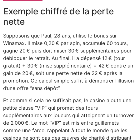
Exemple chiffré de la perte
nette
Supposons que Paul, 28 ans, utilise le bonus sur
Winamax. Il mise 0,20 € par spin, accumule 60 tours,
gagne 20 € puis doit miser 30 € supplémentaires pour
débloquer le retrait. Au final, il a dépensé 12 € (tour
gratuit) + 30 € (mise supplémentaire) = 42 € contre un
gain de 20 €, soit une perte nette de 22 € après la
promotion. Ce calcul simple suffit à démontrer l’illusion
d’une offre “sans dépôt”.
Et comme si cela ne suffisait pas, le casino ajoute une
petite clause “VIP” qui promet des tours
supplémentaires aux joueurs qui atteignent un turnover
de 2 000 €. Le mot “VIP” est mis entre guillemets
comme une farce, rappelant à tout le monde que les
casinos ne sont pas des œuvres de charité distribuant