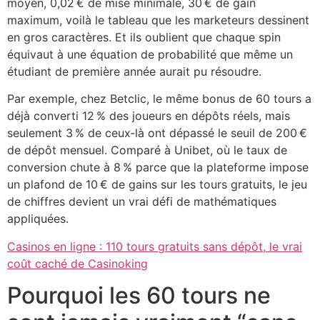
moyen, 0,02 € de mise minimale, 30 € de gain
maximum, voilà le tableau que les marketeurs dessinent
en gros caractères. Et ils oublient que chaque spin
équivaut à une équation de probabilité que même un
étudiant de première année aurait pu résoudre.
Par exemple, chez Betclic, le même bonus de 60 tours a
déjà converti 12 % des joueurs en dépôts réels, mais
seulement 3 % de ceux‑là ont dépassé le seuil de 200 €
de dépôt mensuel. Comparé à Unibet, où le taux de
conversion chute à 8 % parce que la plateforme impose
un plafond de 10 € de gains sur les tours gratuits, le jeu
de chiffres devient un vrai défi de mathématiques
appliquées.
Casinos en ligne : 110 tours gratuits sans dépôt, le vrai
coût caché de Casinoking
Pourquoi les 60 tours ne