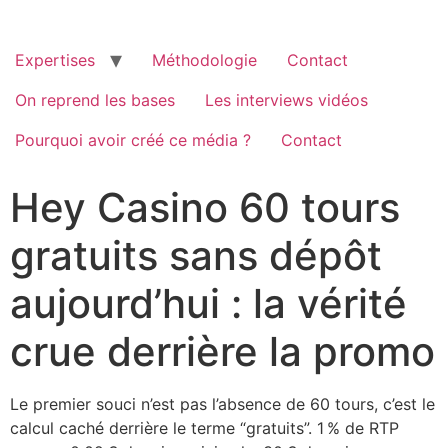
Passer
au
contenu
Expertises
Méthodologie
Contact
On reprend les bases
Les interviews vidéos
Pourquoi avoir créé ce média ?
Contact
Hey Casino 60 tours
gratuits sans dépôt
aujourd’hui : la vérité
crue derrière la promo
Le premier souci n’est pas l’absence de 60 tours, c’est le
calcul caché derrière le terme “gratuits”. 1 % de RTP