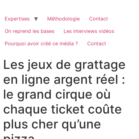
Passer
au
contenu
Expertises
Méthodologie
Contact
On reprend les bases
Les interviews vidéos
Pourquoi avoir créé ce média ?
Contact
Les jeux de grattage
en ligne argent réel :
le grand cirque où
chaque ticket coûte
plus cher qu’une
pizza