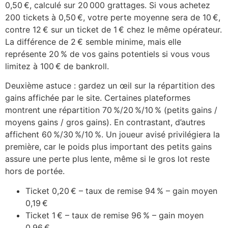
0,50 €, calculé sur 20 000 grattages. Si vous achetez
200 tickets à 0,50 €, votre perte moyenne sera de 10 €,
contre 12 € sur un ticket de 1 € chez le même opérateur.
La différence de 2 € semble minime, mais elle
représente 20 % de vos gains potentiels si vous vous
limitez à 100 € de bankroll.
Deuxième astuce : gardez un œil sur la répartition des
gains affichée par le site. Certaines plateformes
montrent une répartition 70 %/20 %/10 % (petits gains /
moyens gains / gros gains). En contrastant, d’autres
affichent 60 %/30 %/10 %. Un joueur avisé privilégiera la
première, car le poids plus important des petits gains
assure une perte plus lente, même si le gros lot reste
hors de portée.
Ticket 0,20 € – taux de remise 94 % – gain moyen
0,19 €
Ticket 1 € – taux de remise 96 % – gain moyen
0,96 €