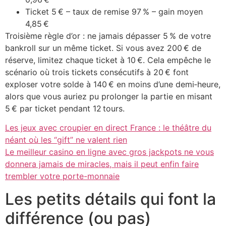
Ticket 5 € – taux de remise 97 % – gain moyen
4,85 €
Troisième règle d’or : ne jamais dépasser 5 % de votre
bankroll sur un même ticket. Si vous avez 200 € de
réserve, limitez chaque ticket à 10 €. Cela empêche le
scénario où trois tickets consécutifs à 20 € font
exploser votre solde à 140 € en moins d’une demi‑heure,
alors que vous auriez pu prolonger la partie en misant
5 € par ticket pendant 12 tours.
Les jeux avec croupier en direct France : le théâtre du
néant où les “gift” ne valent rien
Le meilleur casino en ligne avec gros jackpots ne vous
donnera jamais de miracles, mais il peut enfin faire
trembler votre porte-monnaie
Les petits détails qui font la
différence (ou pas)