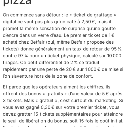
On commence sans détour : le « ticket de grattage »
digital ne vaut pas plus qu’un café à 2,50 €, mais il
promet la même sensation de surprise qu’une goutte
d’encre dans un verre d’eau. Le premier ticket de 1 €
acheté chez Betfair (oui, même Betfair propose des
tickets) donne généralement un taux de retour de 95 %,
contre 97 % pour un ticket physique, calculé sur 10 000
tirages. Ce petit différentiel de 2 % se traduit
rapidement par une perte de 20 € sur 1 000 € de mise si
l’on s’aventure hors de la zone de confort.
Et parce que les opérateurs aiment les chiffres, ils
offrent des bonus « gratuits » d’une valeur de 5 € après
3 tickets. Mais « gratuit », c’est surtout du marketing. Si
vous avez gagné 0,30 € sur votre premier ticket, vous
devez gratter 15 tickets supplémentaires pour atteindre
le seuil de libération du bonus, soit 15 fois le coût initial.