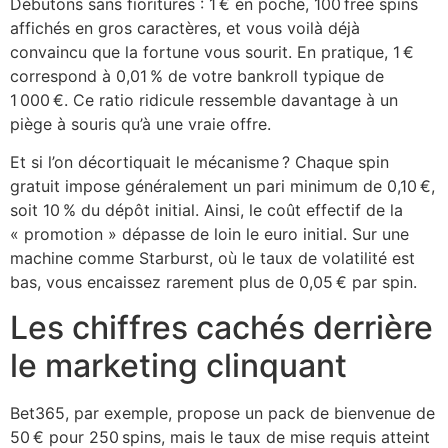
Débutons sans fioritures : 1 € en poche, 100 free spins
affichés en gros caractères, et vous voilà déjà
convaincu que la fortune vous sourit. En pratique, 1 €
correspond à 0,01 % de votre bankroll typique de
1 000 €. Ce ratio ridicule ressemble davantage à un
piège à souris qu’à une vraie offre.
Et si l’on décortiquait le mécanisme ? Chaque spin
gratuit impose généralement un pari minimum de 0,10 €,
soit 10 % du dépôt initial. Ainsi, le coût effectif de la
« promotion » dépasse de loin le euro initial. Sur une
machine comme Starburst, où le taux de volatilité est
bas, vous encaissez rarement plus de 0,05 € par spin.
Les chiffres cachés derrière
le marketing clinquant
Bet365, par exemple, propose un pack de bienvenue de
50 € pour 250 spins, mais le taux de mise requis atteint