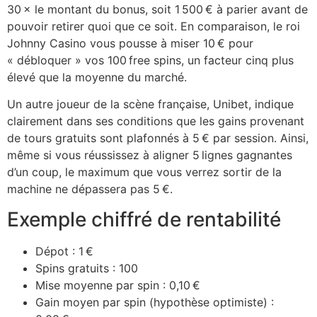
30 × le montant du bonus, soit 1 500 € à parier avant de
pouvoir retirer quoi que ce soit. En comparaison, le roi
Johnny Casino vous pousse à miser 10 € pour
« débloquer » vos 100 free spins, un facteur cinq plus
élevé que la moyenne du marché.
Un autre joueur de la scène française, Unibet, indique
clairement dans ses conditions que les gains provenant
de tours gratuits sont plafonnés à 5 € par session. Ainsi,
même si vous réussissez à aligner 5 lignes gagnantes
d’un coup, le maximum que vous verrez sortir de la
machine ne dépassera pas 5 €.
Exemple chiffré de rentabilité
Dépot : 1 €
Spins gratuits : 100
Mise moyenne par spin : 0,10 €
Gain moyen par spin (hypothèse optimiste) :