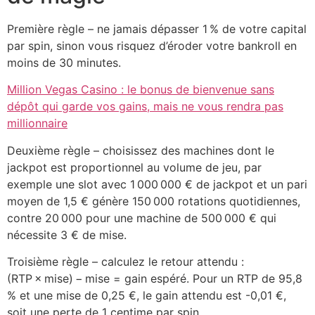
Première règle – ne jamais dépasser 1 % de votre capital
par spin, sinon vous risquez d’éroder votre bankroll en
moins de 30 minutes.
Million Vegas Casino : le bonus de bienvenue sans
dépôt qui garde vos gains, mais ne vous rendra pas
millionnaire
Deuxième règle – choisissez des machines dont le
jackpot est proportionnel au volume de jeu, par
exemple une slot avec 1 000 000 € de jackpot et un pari
moyen de 1,5 € génère 150 000 rotations quotidiennes,
contre 20 000 pour une machine de 500 000 € qui
nécessite 3 € de mise.
Troisième règle – calculez le retour attendu :
(RTP × mise) − mise = gain espéré. Pour un RTP de 95,8
% et une mise de 0,25 €, le gain attendu est -0,01 €,
soit une perte de 1 centime par spin.