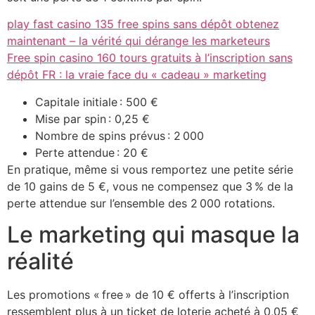
play fast casino 135 free spins sans dépôt obtenez
maintenant – la vérité qui dérange les marketeurs
Free spin casino 160 tours gratuits à l’inscription sans
dépôt FR : la vraie face du « cadeau » marketing
Capitale initiale : 500 €
Mise par spin : 0,25 €
Nombre de spins prévus : 2 000
Perte attendue : 20 €
En pratique, même si vous remportez une petite série
de 10 gains de 5 €, vous ne compensez que 3 % de la
perte attendue sur l’ensemble des 2 000 rotations.
Le marketing qui masque la
réalité
Les promotions « free » de 10 € offerts à l’inscription
ressemblent plus à un ticket de loterie acheté à 0,05 €