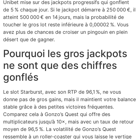
Unibet mise sur des jackpots progressifs qui gonflent
de 5 % chaque jour. Si le jackpot démarre à 250 000 €, il
atteint 500 000 € en 14 jours, mais la probabilité de
toucher le gros lot reste inférieure à 0,00002 %. Vous
avez plus de chances de croiser un pingouin en plein
désert que de gagner.
Pourquoi les gros jackpots
ne sont que des chiffres
gonflés
Le slot Starburst, avec son RTP de 96,1 %, ne vous
donne pas de gros gains, mais il maintient votre balance
stable grâce à des petites victoires fréquentes.
Comparez cela à Gonzo’s Quest qui offre des
multiplicateurs jusqu’à 10×, mais avec un taux de retour
moyen de 96,5 %. La volatilité de Gonzo’s Quest
ressemble à un roller‑coaster qui vous laisse le vertige