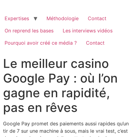
Passer
au
contenu
Expertises
Méthodologie
Contact
On reprend les bases
Les interviews vidéos
Pourquoi avoir créé ce média ?
Contact
Le meilleur casino
Google Pay : où l’on
gagne en rapidité,
pas en rêves
Google Pay promet des paiements aussi rapides qu’un
tir de 7 sur une machine à sous, mais le vrai test, c’est