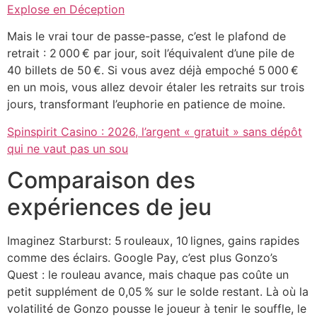
Explose en Déception
Mais le vrai tour de passe-passe, c’est le plafond de
retrait : 2 000 € par jour, soit l’équivalent d’une pile de
40 billets de 50 €. Si vous avez déjà empoché 5 000 €
en un mois, vous allez devoir étaler les retraits sur trois
jours, transformant l’euphorie en patience de moine.
Spinspirit Casino : 2026, l’argent « gratuit » sans dépôt
qui ne vaut pas un sou
Comparaison des
expériences de jeu
Imaginez Starburst: 5 rouleaux, 10 lignes, gains rapides
comme des éclairs. Google Pay, c’est plus Gonzo’s
Quest : le rouleau avance, mais chaque pas coûte un
petit supplément de 0,05 % sur le solde restant. Là où la
volatilité de Gonzo pousse le joueur à tenir le souffle, le