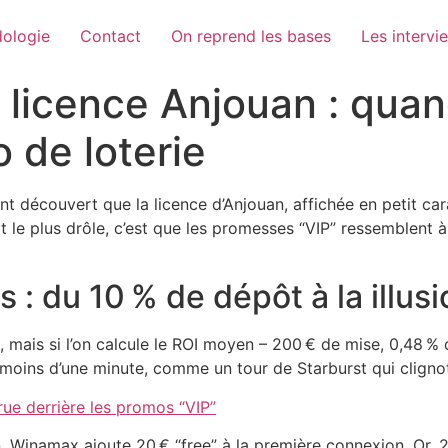
ologie
Contact
On reprend les bases
Les intervi
 licence Anjouan : quand
 de loterie
nt découvert que la licence d’Anjouan, affichée en petit car
Et le plus drôle, c’est que les promesses “VIP” ressemblent à
 : du 10 % de dépôt à la illusi
 mais si l’on calcule le ROI moyen – 200 € de mise, 0,48 % 
n moins d’une minute, comme un tour de Starburst qui clignote
crue derrière les promos “VIP”
, Winamax ajoute 20 € “free” à la première connexion. Or, 2