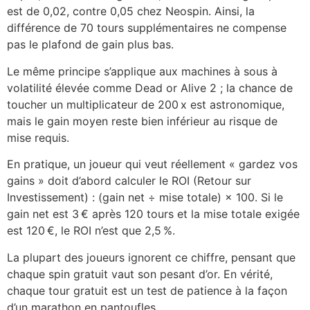
est de 0,02, contre 0,05 chez Neospin. Ainsi, la
différence de 70 tours supplémentaires ne compense
pas le plafond de gain plus bas.
Le même principe s’applique aux machines à sous à
volatilité élevée comme Dead or Alive 2 ; la chance de
toucher un multiplicateur de 200 x est astronomique,
mais le gain moyen reste bien inférieur au risque de
mise requis.
En pratique, un joueur qui veut réellement « gardez vos
gains » doit d’abord calculer le ROI (Retour sur
Investissement) : (gain net ÷ mise totale) × 100. Si le
gain net est 3 € après 120 tours et la mise totale exigée
est 120 €, le ROI n’est que 2,5 %.
La plupart des joueurs ignorent ce chiffre, pensant que
chaque spin gratuit vaut son pesant d’or. En vérité,
chaque tour gratuit est un test de patience à la façon
d’un marathon en pantoufles.