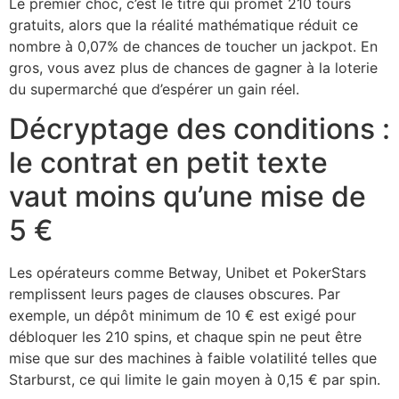
Le premier choc, c’est le titre qui promet 210 tours
gratuits, alors que la réalité mathématique réduit ce
nombre à 0,07% de chances de toucher un jackpot. En
gros, vous avez plus de chances de gagner à la loterie
du supermarché que d’espérer un gain réel.
Décryptage des conditions :
le contrat en petit texte
vaut moins qu’une mise de
5 €
Les opérateurs comme Betway, Unibet et PokerStars
remplissent leurs pages de clauses obscures. Par
exemple, un dépôt minimum de 10 € est exigé pour
débloquer les 210 spins, et chaque spin ne peut être
mise que sur des machines à faible volatilité telles que
Starburst, ce qui limite le gain moyen à 0,15 € par spin.