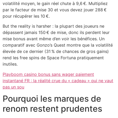
volatilité moyen, le gain réel chute à 9,6 €. Multipliez
par le facteur de mise 30 et vous devez jouer 288 €
pour récupérer les 10 €.
But the reality is harsher : la plupart des joueurs ne
dépassent jamais 150 € de mise, donc ils perdent leur
mise bonus avant même d’en voir les bénéfices. Un
comparatif avec Gonzo’s Quest montre que la volatilité
élevée de ce dernier (31 % de chances de gros gains)
rend les free spins de Space Fortuna pratiquement
inutiles.
Playboom casino bonus sans wager paiement
instantané FR : la réalité crue du « cadeau » qui ne vaut
pas un sou
Pourquoi les marques de
renom restent prudentes