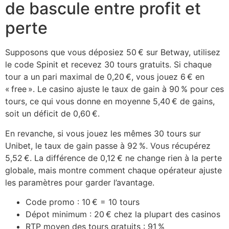
de bascule entre profit et
perte
Supposons que vous déposiez 50 € sur Betway, utilisez
le code Spinit et recevez 30 tours gratuits. Si chaque
tour a un pari maximal de 0,20 €, vous jouez 6 € en
« free ». Le casino ajuste le taux de gain à 90 % pour ces
tours, ce qui vous donne en moyenne 5,40 € de gains,
soit un déficit de 0,60 €.
En revanche, si vous jouez les mêmes 30 tours sur
Unibet, le taux de gain passe à 92 %. Vous récupérez
5,52 €. La différence de 0,12 € ne change rien à la perte
globale, mais montre comment chaque opérateur ajuste
les paramètres pour garder l’avantage.
Code promo : 10 € = 10 tours
Dépot minimum : 20 € chez la plupart des casinos
RTP moyen des tours gratuits : 91 %