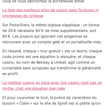
vous ne vous décrochiez le portefeuille entier.
La liste des meilleurs sites de casino sans fioritures ni
promesses de richesse
Sur PokerStars, la même logique s’applique : un bonus
de 20 € nécessite 40 % de mise supplémentaire, soit
80 €. Les joueurs qui ignorent ces exigences se
retrouvent avec un compte gelé et un portefeuille vide.
En résumé, chaque « tour gratuit » est un leurre, chaque
code promo est une équation à résoudre, et chaque
casino, du nom de Betway à Unibet, agit comme un
comptable sans scrupules qui transforme la générosité
en profit.
Le meilleur casino en ligne avec live casino n’est pas un
mythe, c’est une équation bien sale
Et pour couronner le tout, la police de caractères du
bouton « Claim » sur le site de Spinit est si petite qu’on