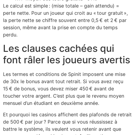
Le calcul est simple : (mise totale – gain attendu) =
perte nette. Pour un joueur qui croit au « tour gratuit »,
la perte nette se chiffre souvent entre 0,5 € et 2 € par
session, même avant la prise en compte du temps
perdu.
Les clauses cachées qui
font râler les joueurs avertis
Les termes et conditions de Spinit imposent une mise
de 30x le bonus avant tout retrait. Si vous avez reçu
15 € de bonus, vous devez miser 450 € avant de
toucher votre argent. C’est plus que le revenu moyen
mensuel d’un étudiant en deuxième année.
Et pourquoi les casinos affichent des plafonds de retrait
de 500 € par jour ? Parce que si vous réussissez à
battre le système, ils veulent vous retenir avant que