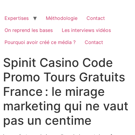
Passer
au
contenu
Expertises
Méthodologie
Contact
On reprend les bases
Les interviews vidéos
Pourquoi avoir créé ce média ?
Contact
Spinit Casino Code
Promo Tours Gratuits
France : le mirage
marketing qui ne vaut
pas un centime