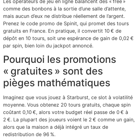
Les opérateurs de jeu en ligne balancent des « free »
comme des bonbons à la sortie d’une salle d’attente,
mais aucun d’eux ne distribue réellement de l’argent.
Prenez le code promo de Spinit, qui promet des tours
gratuits en France. En pratique, il convertit 10 € de
dépôt en 10 tours, soit une espérance de gain de 0,02 €
par spin, bien loin du jackpot annoncé.
Pourquoi les promotions
« gratuites » sont des
pièges mathématiques
Imaginez que vous jouez à Starburst, ce slot à volatilité
moyenne. Vous obtenez 20 tours gratuits, chaque spin
coûtant 0,10 €, alors votre budget réel passe de 0 € à
2 €. La plupart des joueurs voient le 2 € comme un gain,
alors que la maison a déjà intégré un taux de
redistribution de 96 %.