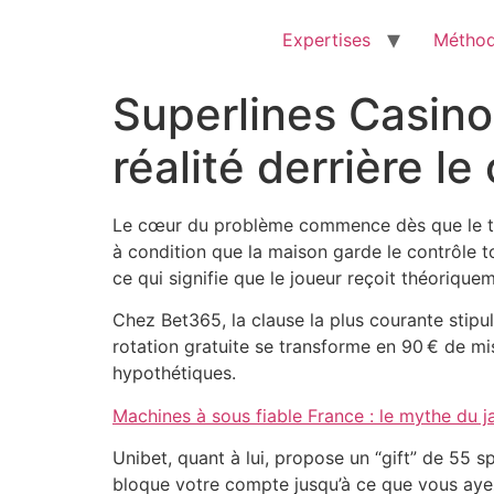
Passer
au
Expertises
Méthod
contenu
Superlines Casino
réalité derrière le
Le cœur du problème commence dès que le term
à condition que la maison garde le contrôle 
ce qui signifie que le joueur reçoit théorique
Chez Bet365, la clause la plus courante stipul
rotation gratuite se transforme en 90 € de mis
hypothétiques.
Machines à sous fiable France : le mythe du j
Unibet, quant à lui, propose un “gift” de 55 sp
bloque votre compte jusqu’à ce que vous ayez