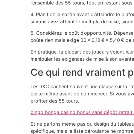
l’ensemble des 55 tours, tout en restant sous 
4. Planifiez la sortie avant d’atteindre le pla
si vous avez atteint le multiple de mise, sino
5. Considérez le coût d’opportunité. Dépenser 
coûte rien mais exige 30 × 0,18 € = 5,40 € d
En pratique, la plupart des joueurs voient le
manipuler les exigences de mise à son avantag
Ce qui rend vraiment p
Les T&C cachent souvent une clause sur la “mi
perte même avant de commencer. Si vous avez l
profiter des 55 tours.
bingo bonga casino bonus sans dépôt retrait 
Et ne parlons même pas du design du tableau d
spécifique, mais la liste déroulante ne montre