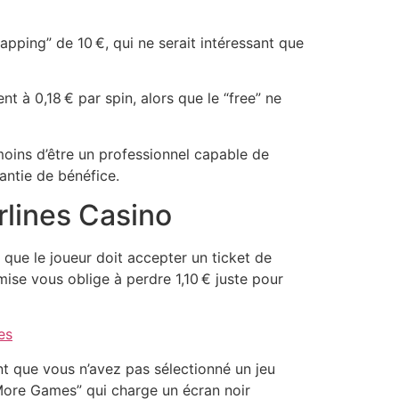
“capping” de 10 €, qui ne serait intéressant que
t à 0,18 € par spin, alors que le “free” ne
moins d’être un professionnel capable de
antie de bénéfice.
rlines Casino
 que le joueur doit accepter un ticket de
ise vous oblige à perdre 1,10 € juste pour
es
nt que vous n’avez pas sélectionné un jeu
 “More Games” qui charge un écran noir