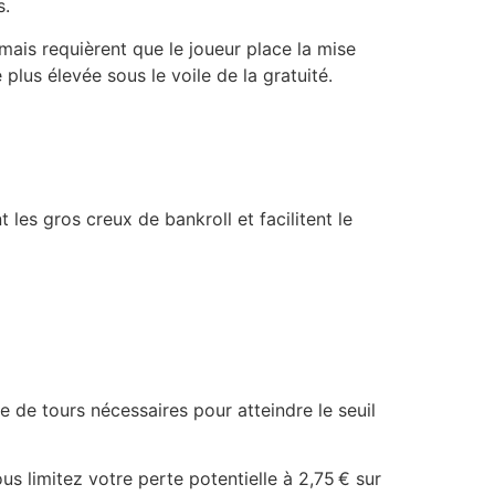
s.
ais requièrent que le joueur place la mise
plus élevée sous le voile de la gratuité.
les gros creux de bankroll et facilitent le
re de tours nécessaires pour atteindre le seuil
s limitez votre perte potentielle à 2,75 € sur