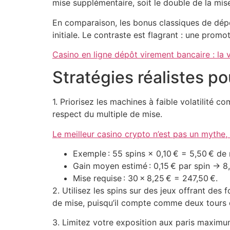
mise supplémentaire, soit le double de la mi
En comparaison, les bonus classiques de dépô
initiale. Le contraste est flagrant : une prom
Casino en ligne dépôt virement bancaire : la v
Stratégies réalistes po
1. Priorisez les machines à faible volatilité 
respect du multiple de mise.
Le meilleur casino crypto n’est pas un mythe
Exemple : 55 spins × 0,10 € = 5,50 € de m
Gain moyen estimé : 0,15 € par spin → 8,
Mise requise : 30 × 8,25 € = 247,50 €.
2. Utilisez les spins sur des jeux offrant des
de mise, puisqu’il compte comme deux tours d
3. Limitez votre exposition aux paris maximum