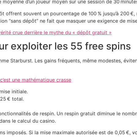
se moyenne d’un joueur moyen sur une session de 30 minute
t offrent souvent un pourcentage de 100 % jusqu’à 200 €, m
otion “sans dépôt” ne fait que masquer une exigence de mise 
érité crue derrière le mythe du « dépôt gratuit »
ur exploiter les 55 free spins
comme Starburst. Les gains fréquents, même modestes, évitent 
, c’est une mathématique crasse
ise initiale.
25 € total.
 fonctionnalités de respin. Un respin gratuit diminue le nomb
ans le calcul du casino.
s imposés. Si la mise maximale autorisée est de 0,05 €, vou