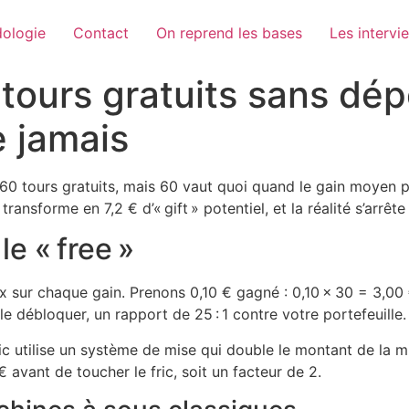
ologie
Contact
On reprend les bases
Les intervi
ours gratuits sans dépô
e jamais
60 tours gratuits, mais 60 vaut quoi quand le gain moyen p
ransforme en 7,2 € d’« gift » potentiel, et la réalité s’arrêt
le « free »
x sur chaque gain. Prenons 0,10 € gagné : 0,10 × 30 = 3,00
e débloquer, un rapport de 25 : 1 contre votre portefeuille.
c utilise un système de mise qui double le montant de la m
 avant de toucher le fric, soit un facteur de 2.