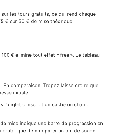
sur les tours gratuits, ce qui rend chaque
75 € sur 50 € de mise théorique.
00 € élimine tout effet « free ». Le tableau
€. En comparaison, Tropez laisse croire que
esse initiale.
is l’onglet d’inscription cache un champ
 de mise indique une barre de progression en
si brutal que de comparer un bol de soupe