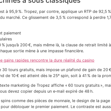
hines à sous classiques
st à 95,9 %. Tropez, par contre, applique un RTP de 92,5 % 
t du marché. Ce glissement de 3,5 % correspond à perdre 1,
nt paiement
ulaires
jusqu’à 200 €, mais même là, la clause de retrait limité à 1
chaque sortie mène à une impasse financière.
 gains rapides rencontre la dure réalité du casino
e 30 tours gratuits, mais impose un plafond de gain de 20 
nd de 10 € est atteint dès le 25ᵉ spin, soit à 41 % de la prom
texte marketing de Tropez affiche « 60 tours gratuits », ma
ous devez copier depuis un e‑mail expiré de 48 h.
s spins comme des pièces de monnaie, le design de la page
se pour débloquer le premier paiement. Le contraste est aus