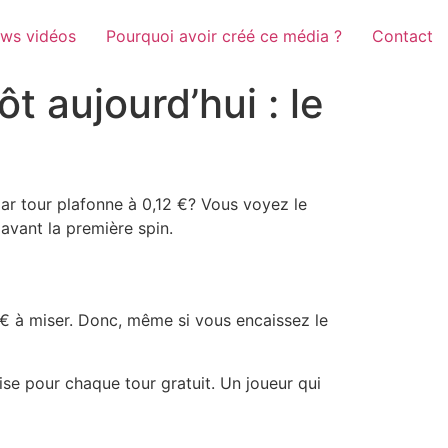
ews vidéos
Pourquoi avoir créé ce média ?
Contact
t aujourd’hui : le
ar tour plafonne à 0,12 €? Vous voyez le
e avant la première spin.
 € à miser. Donc, même si vous encaissez le
ise pour chaque tour gratuit. Un joueur qui