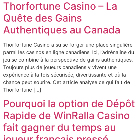
Thorfortune Casino – La
Quête des Gains
Authentiques au Canada
Thorfortune Casino a su se forger une place singulière
parmi les casinos en ligne canadiens. Ici, l’adrénaline du
jeu se combine à la perspective de gains authentiques.
Toujours plus de joueurs canadiens y vivent une
expérience à la fois sécurisée, divertissante et où la
chance peut sourire. Cet article analyse ce qui fait de
Thorfortune […]
Pourquoi la option de Dépôt
Rapide de WinRalla Casino
fait gagner du temps au
joueur français pressé