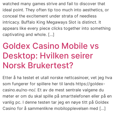
watched many games strive and fail to discover that
ideal point. They often tip too much into aesthetics, or
conceal the excitement under strata of needless
intricacy. Buffalo King Megaways Slot is distinct. It
appears like every piece clicks together into something
captivating and whole. […]
Goldex Casino Mobile vs
Desktop: Hvilken seirer
Norsk Brukertest?
Etter å ha testet et utall norske nettcasinoer, vet jeg hva
som fungerer for spillere her til lands https://goldex-
casino.eu/no-no/. Et av de mest sentrale valgene du
møter er om du skal spille på smarttelefonen eller på en
vanlig pc. I denne testen tar jeg en nøye titt på Goldex
Casino for å sammenlikne mobilopplevelsen med […]