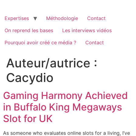
Passer
au
contenu
Expertises
Méthodologie
Contact
On reprend les bases
Les interviews vidéos
Pourquoi avoir créé ce média ?
Contact
Auteur/autrice :
Cacydio
Gaming Harmony Achieved
in Buffalo King Megaways
Slot for UK
As someone who evaluates online slots for a living, I’ve