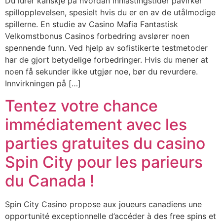
Du lurer kanskje på hvordan innlastingstider påvirker
spillopplevelsen, spesielt hvis du er en av de utålmodige
spillerne. En studie av Casino Mafia Fantastisk
Velkomstbonus Casinos forbedring avslører noen
spennende funn. Ved hjelp av sofistikerte testmetoder
har de gjort betydelige forbedringer. Hvis du mener at
noen få sekunder ikke utgjør noe, bør du revurdere.
Innvirkningen på […]
Tentez votre chance
immédiatement avec les
parties gratuites du casino
Spin City pour les parieurs
du Canada !
Spin City Casino propose aux joueurs canadiens une
opportunité exceptionnelle d’accéder à des free spins et