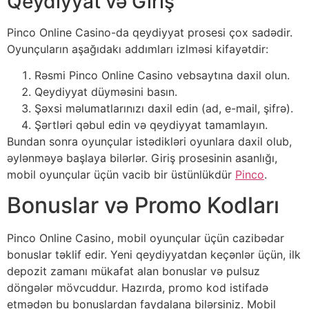
Qeydiyyat və Giriş
Pinco Online Casino-da qeydiyyat prosesi çox sadədir.
Oyunçuların aşağıdakı addımları izlməsi kifayətdir:
Rəsmi Pinco Online Casino vebsaytına daxil olun.
Qeydiyyat düyməsini basın.
Şəxsi məlumatlarınızı daxil edin (ad, e-mail, şifrə).
Şərtləri qəbul edin və qeydiyyat tamamlayın.
Bundan sonra oyunçular istədikləri oyunlara daxil olub,
əylənməyə başlaya bilərlər. Giriş prosesinin asanlığı,
mobil oyunçular üçün vacib bir üstünlükdür
Pinco
.
Bonuslar və Promo Kodları
Pinco Online Casino, mobil oyunçular üçün cazibədar
bonuslar təklif edir. Yeni qeydiyyatdan keçənlər üçün, ilk
depozit zamanı mükafat alan bonuslar və pulsuz
döngələr mövcuddur. Hazırda, promo kod istifadə
etmədən bu bonuslardan faydalana bilərsiniz. Mobil