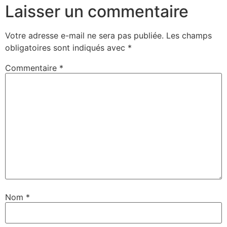
Laisser un commentaire
Votre adresse e-mail ne sera pas publiée.
Les champs
obligatoires sont indiqués avec
*
Commentaire
*
Nom
*