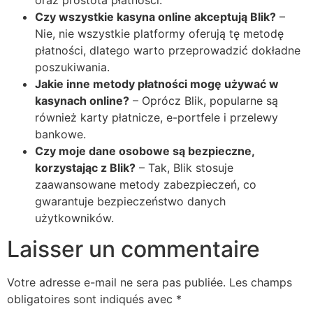
Czy wszystkie kasyna online akceptują Blik?
–
Nie, nie wszystkie platformy oferują tę metodę
płatności, dlatego warto przeprowadzić dokładne
poszukiwania.
Jakie inne metody płatności mogę używać w
kasynach online?
– Oprócz Blik, popularne są
również karty płatnicze, e-portfele i przelewy
bankowe.
Czy moje dane osobowe są bezpieczne,
korzystając z Blik?
– Tak, Blik stosuje
zaawansowane metody zabezpieczeń, co
gwarantuje bezpieczeństwo danych
użytkowników.
Laisser un commentaire
Votre adresse e-mail ne sera pas publiée.
Les champs
obligatoires sont indiqués avec
*