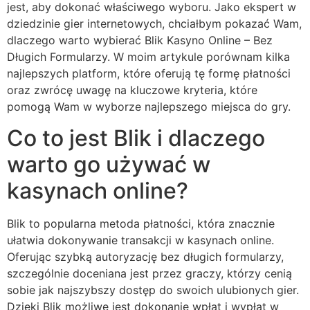
jest, aby dokonać właściwego wyboru. Jako ekspert w
dziedzinie gier internetowych, chciałbym pokazać Wam,
dlaczego warto wybierać Blik Kasyno Online – Bez
Długich Formularzy. W moim artykule porównam kilka
najlepszych platform, które oferują tę formę płatności
oraz zwrócę uwagę na kluczowe kryteria, które
pomogą Wam w wyborze najlepszego miejsca do gry.
Co to jest Blik i dlaczego
warto go używać w
kasynach online?
Blik to popularna metoda płatności, która znacznie
ułatwia dokonywanie transakcji w kasynach online.
Oferując szybką autoryzację bez długich formularzy,
szczególnie doceniana jest przez graczy, którzy cenią
sobie jak najszybszy dostęp do swoich ulubionych gier.
Dzięki Blik możliwe jest dokonanie wpłat i wypłat w