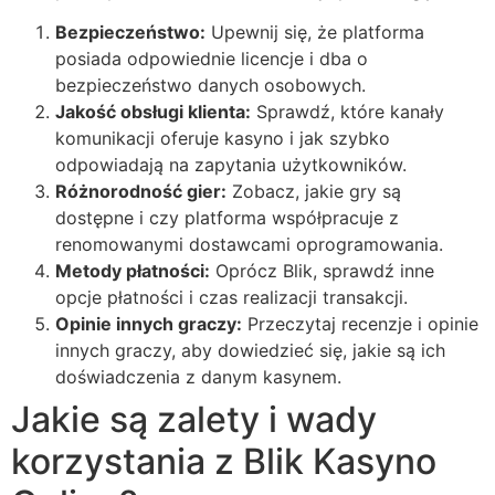
Bezpieczeństwo:
Upewnij się, że platforma
posiada odpowiednie licencje i dba o
bezpieczeństwo danych osobowych.
Jakość obsługi klienta:
Sprawdź, które kanały
komunikacji oferuje kasyno i jak szybko
odpowiadają na zapytania użytkowników.
Różnorodność gier:
Zobacz, jakie gry są
dostępne i czy platforma współpracuje z
renomowanymi dostawcami oprogramowania.
Metody płatności:
Oprócz Blik, sprawdź inne
opcje płatności i czas realizacji transakcji.
Opinie innych graczy:
Przeczytaj recenzje i opinie
innych graczy, aby dowiedzieć się, jakie są ich
doświadczenia z danym kasynem.
Jakie są zalety i wady
korzystania z Blik Kasyno