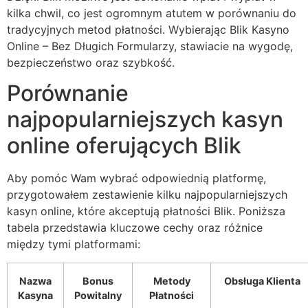
kilka chwil, co jest ogromnym atutem w porównaniu do
tradycyjnych metod płatności. Wybierając Blik Kasyno
Online – Bez Długich Formularzy, stawiacie na wygodę,
bezpieczeństwo oraz szybkość.
Porównanie
najpopularniejszych kasyn
online oferujących Blik
Aby pomóc Wam wybrać odpowiednią platformę,
przygotowałem zestawienie kilku najpopularniejszych
kasyn online, które akceptują płatności Blik. Poniższa
tabela przedstawia kluczowe cechy oraz różnice
między tymi platformami:
Nazwa
Bonus
Metody
Obsługa Klienta
Kasyna
Powitalny
Płatności